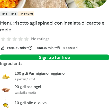
TM6
TM5
TM Friend
Menù: risotto agli spinaci con insalata di carote e
mele
No ratings
Prep. 30 min
Total 40 min
4 porzioni
Sign up for free
Ingredients
100 g di Parmigiano reggiano
a pezzi (3 cm)
90 g di scalogni
tagliati a metà
10 g di olio di oliva