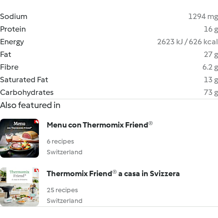
Sodium
1294 mg
Protein
16 g
Energy
2623 kJ / 626 kcal
Fat
27 g
Fibre
6.2 g
Saturated Fat
13 g
Carbohydrates
73 g
Also featured in
Menu con Thermomix Friend®
6 recipes
Switzerland
Thermomix Friend® a casa in Svizzera
25 recipes
Switzerland