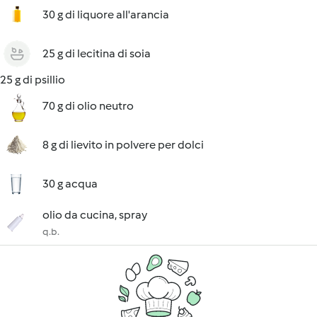
30 g di liquore all'arancia
25 g di lecitina di soia
25 g di psillio
70 g di olio neutro
8 g di lievito in polvere per dolci
30 g acqua
olio da cucina, spray
q.b.