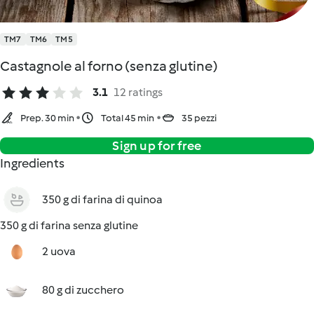
TM7
TM6
TM5
Castagnole al forno (senza glutine)
3.1
12 ratings
Prep. 30 min
Total 45 min
35 pezzi
Sign up for free
Ingredients
350 g di farina di quinoa
350 g di farina senza glutine
2 uova
80 g di zucchero