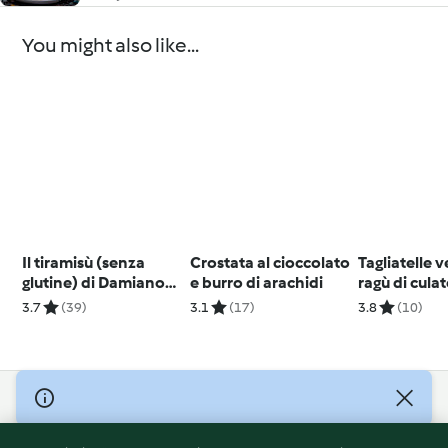
You might also like...
Il tiramisù (senza
Crostata al cioccolato
Tagliatelle 
glutine) di Damiano
e burro di arachidi
ragù di culat
Carrara
3.7
(39)
3.1
(17)
3.8
(10)
© Copyright 2026
Terms of Service