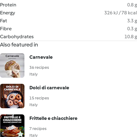
Protein
0.8 g
Energy
326 kJ / 78 kcal
Fat
3.3 g
Fibre
0.3 g
Carbohydrates
10.8 g
Also featured in
Carnevale
36 recipes
Italy
Dolci di carnevale
15 recipes
Italy
Frittelle e chiacchiere
7 recipes
Italy