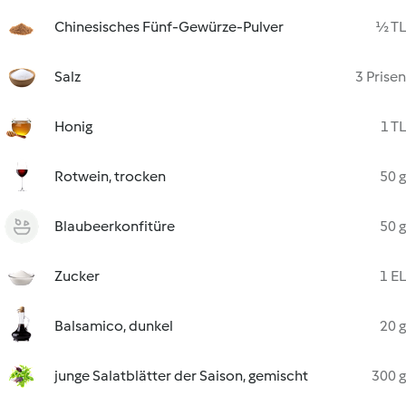
Chinesisches Fünf-Gewürze-Pulver
½ TL
Salz
3 Prisen
Honig
1 TL
Rotwein, trocken
50 g
Blaubeerkonfitüre
50 g
Zucker
1 EL
Balsamico, dunkel
20 g
junge Salatblätter der Saison, gemischt
300 g