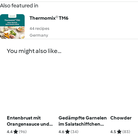
Also featured in
Thermomix® TM6
44 recipes
Germany
You might also like...
Entenbrust mit
Gedämpfte Garnelen
Chowder
Orangensauce und
im Salatschiffchen
Süßkartoffel-Sesam-
mit gerösteter Curry-
4.4
(96)
4.6
(34)
4.5
(83)
Stampf
Sesam-Mayo