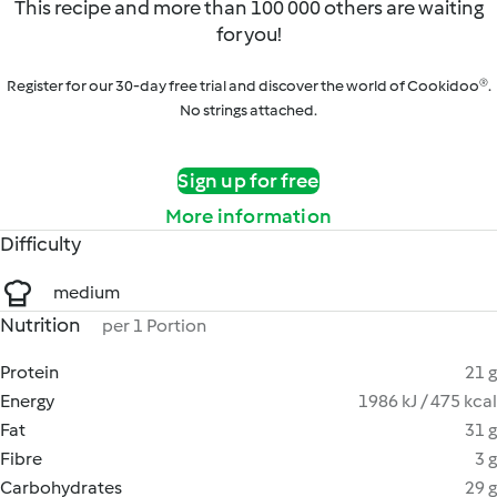
This recipe and more than 100 000 others are waiting
for you!
Register for our 30-day free trial and discover the world of Cookidoo®.
No strings attached.
Sign up for free
More information
Difficulty
medium
Nutrition
per 1 Portion
Protein
21 g
Energy
1986 kJ / 475 kcal
Fat
31 g
Fibre
3 g
Carbohydrates
29 g