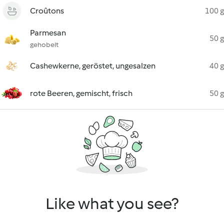
Croûtons
100 g
Parmesan
50 g
gehobelt
Cashewkerne, geröstet, ungesalzen
40 g
rote Beeren, gemischt, frisch
50 g
Like what you see?