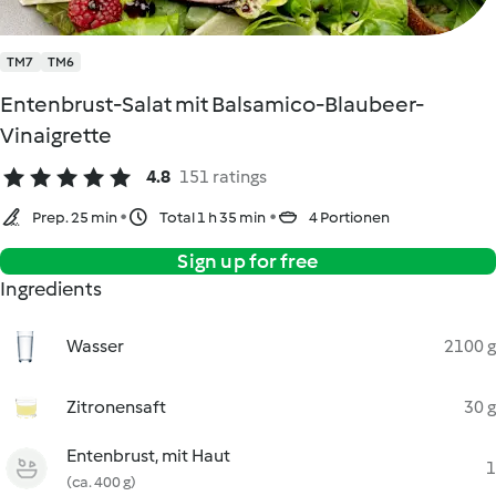
TM7
TM6
Entenbrust-Salat mit Balsamico-Blaubeer-
Vinaigrette
4.8
151 ratings
Prep. 25 min
Total 1 h 35 min
4 Portionen
Sign up for free
Ingredients
Wasser
2100 g
Zitronensaft
30 g
Entenbrust, mit Haut
1
(ca. 400 g)