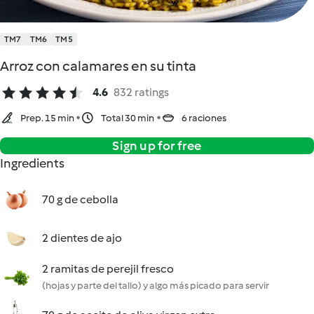
TM7
TM6
TM5
Arroz con calamares en su tinta
4.6
832 ratings
Prep. 15 min
Total 30 min
6 raciones
Sign up for free
Ingredients
70 g de cebolla
2 dientes de ajo
2 ramitas de perejil fresco
(hojas y parte del tallo) y algo más picado para servir