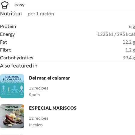
easy
Nutrition
per 1 ración
Protein
6 g
Energy
1223 kJ / 293 kcal
Fat
12.2 g
Fibre
1.2 g
Carbohydrates
39.4 g
Also featured in
Del mar, el calamar
12 recipes
Spain
ESPECIAL MARISCOS
12 recipes
Mexico