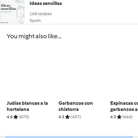
Ideas sencillas
168 recipes
Spain
You might also like...
Judías blancas a la
Garbanzos con
Espinacas c
hortelana
chistorra
garbanzos a
sevillana
4.8
(870)
4.3
(457)
4.3
(664)