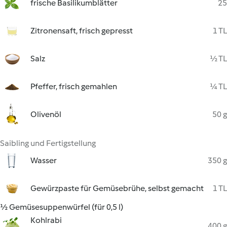
frische Basilikumblätter
25
Zitronensaft, frisch gepresst
1 TL
Salz
½ TL
Pfeffer, frisch gemahlen
¼ TL
Olivenöl
50 g
Saibling und Fertigstellung
Wasser
350 g
Gewürzpaste für Gemüsebrühe, selbst gemacht
1 TL
½ Gemüsesuppenwürfel (für 0,5 l)
Kohlrabi
400 g