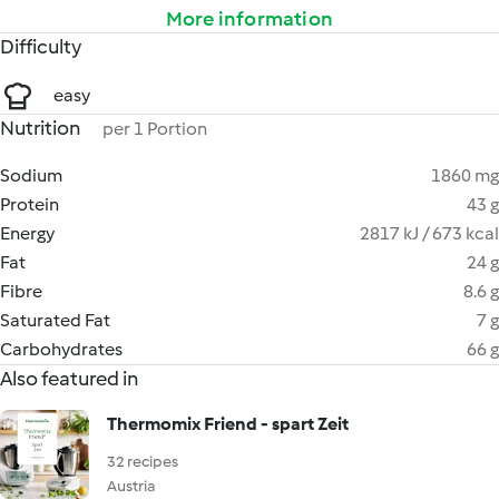
More information
Difficulty
easy
Nutrition
per 1 Portion
Sodium
1860 mg
Protein
43 g
Energy
2817 kJ / 673 kcal
Fat
24 g
Fibre
8.6 g
Saturated Fat
7 g
Carbohydrates
66 g
Also featured in
Thermomix Friend - spart Zeit
32 recipes
Austria