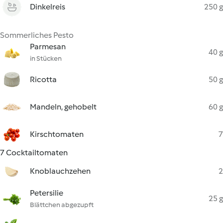
Dinkelreis
250 g
Sommerliches Pesto
Parmesan
40 g
in Stücken
Ricotta
50 g
Mandeln, gehobelt
60 g
Kirschtomaten
7
7 Cocktailtomaten
Knoblauchzehen
2
Petersilie
25 g
Blättchen abgezupft