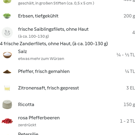
geschält, in großen Stiften (ca. 0,5 x 5 cm )
Erbsen, tiefgekühlt
200 g
frische Saiblingsfilets, ohne Haut
4
(à ca. 100-130 g)
4 frische Zanderfilets, ohne Haut, (à ca. 100-130 g)
Salz
¼ - ½ TL
etwas mehr zum Würzen
Pfeffer, frisch gemahlen
¼ TL
Zitronensaft, frisch gepresst
3 EL
Ricotta
150 g
rosa Pfefferbeeren
1 - 2 TL
zerdrückt
Petersilie