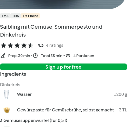
TM6
TM5
TM Friend
Saibling mit Gemüse, Sommerpesto und
Dinkelreis
4.3
4 ratings
Prep. 30 min
Total 55 min
4 Portionen
Sign up for free
Ingredients
Dinkelreis
Wasser
1200 g
Gewürzpaste für Gemüsebrühe, selbst gemacht
3 TL
3 Gemüsesuppenwürfel (für 0,5 l)