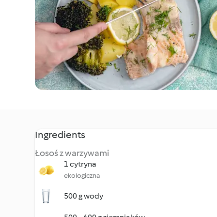
Ingredients
Łosoś z warzywami
1 cytryna
ekologiczna
500 g wody