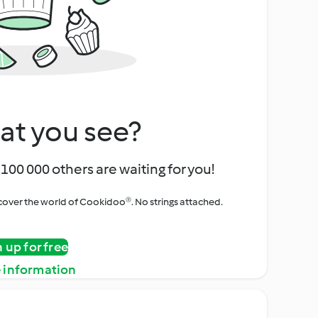
at you see?
100 000 others are waiting for you!
iscover the world of Cookidoo®. No strings attached.
n up for free
 information