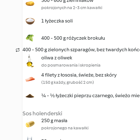
500 - 600 g ziemniaków
pokrojonych na 2-3 cm kawałki
1 łyżeczka soli
400 - 500 g różyczek brokułu
400 - 500 g zielonych szparagów, bez twardych koń
oliwa z oliwek
do posmarowania i skropienia
4 filety z łososia, świeże, bez skóry
(150 g każdy, grubość 2 cm)
¼ - ½ łyżeczki pieprzu czarnego, świeżo mi
Sos holenderski
250 g masła
pokrojonego na kawałki