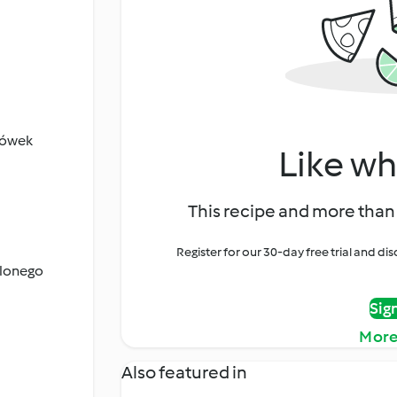
cówek
Like wh
This recipe and more than 
Register for our 30-day free trial and d
elonego
Sig
More
Also featured in