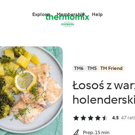
Explore
Membership
Help
TM6
TM5
TM Friend
Łosoś z wa
holendersk
4.5
47 rat
Prep. 15 min