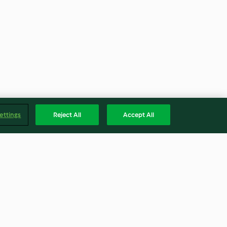
ettings
Reject All
Accept All
 jerk
Filety rybne z ziemniakami i
szpinakiem w sosie