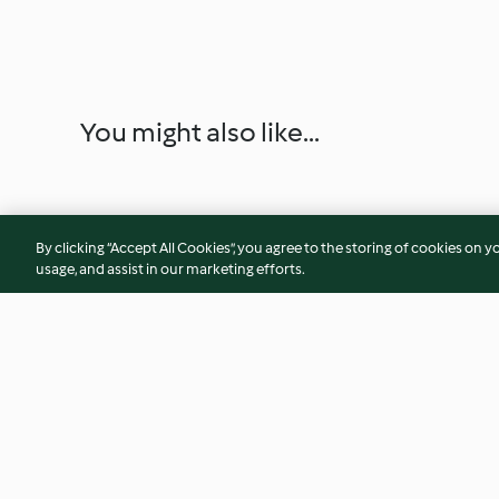
You might also like...
By clicking “Accept All Cookies”, you agree to the storing of cookies on y
usage, and assist in our marketing efforts.
Kremowy gulasz cielęcy z
Klopsiki z indyka i
ziemniakami; Serniczki na
Młode ziemniaki; 