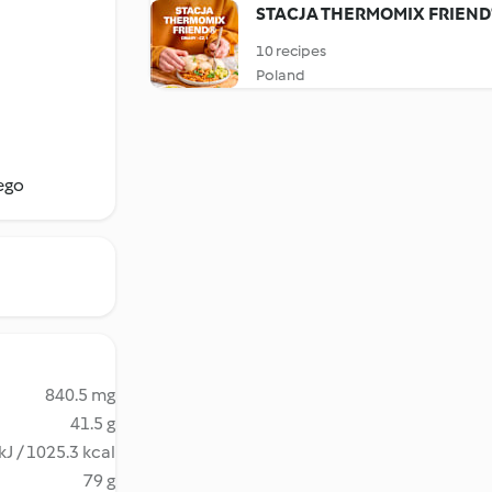
STACJA THERMOMIX FRIEND®
10 recipes
Poland
ego
840.5 mg
41.5 g
kJ / 1025.3 kcal
79 g