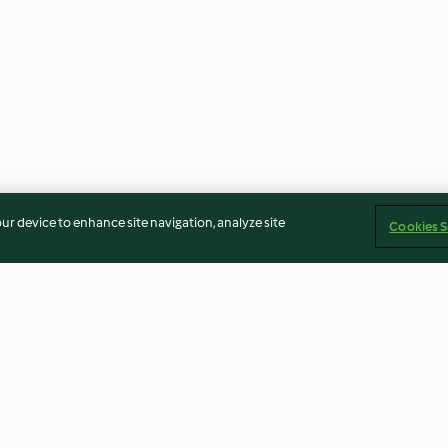
our device to enhance site navigation, analyze site
Cookies S
 boczku;
Halloweenowe faszerowane
Jamajski kurczak
Duszona
papryki (Jack-o’-lantern)