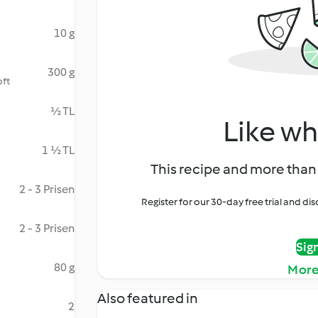
10 g
300 g
pft
½ TL
Like wh
1 ½ TL
This recipe and more than 
2 - 3 Prisen
Register for our 30-day free trial and d
2 - 3 Prisen
Sig
80 g
More
Also featured in
2