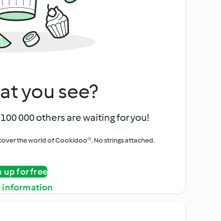
at you see?
100 000 others are waiting for you!
iscover the world of Cookidoo®. No strings attached.
n up for free
 information