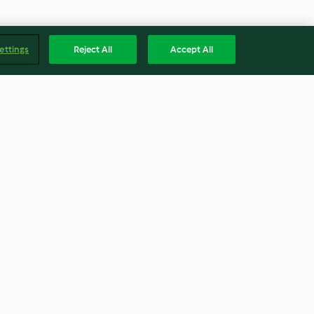
ettings
Reject All
Accept All
mit
Ingwer-Tomaten-Eintopf mit
Garnelen
4.1
(209)