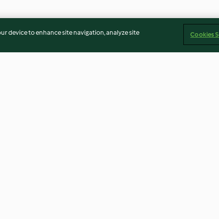
our device to enhance site navigation, analyze site
Cookies S
t Spinat
Erbsen-Frittata
Möhrennudeln 
Erbsensauce
3.9
(314)
4.6
(310)