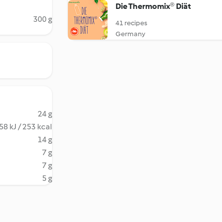
Die Thermomix® Diät
300 g
41 recipes
Germany
24 g
58 kJ / 253 kcal
14 g
7 g
7 g
5 g