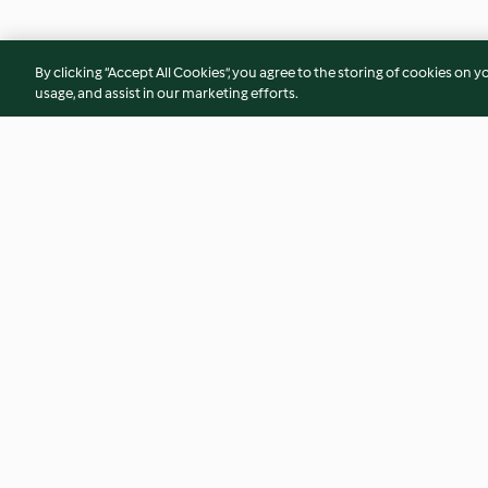
By clicking “Accept All Cookies”, you agree to the storing of cookies on y
usage, and assist in our marketing efforts.
Gemüse-Miso-Suppe mit
Gefüllte Paprika mi
Hähnchen
und Ei
4.4
(574)
3.4
(409)
© Copyright 2026