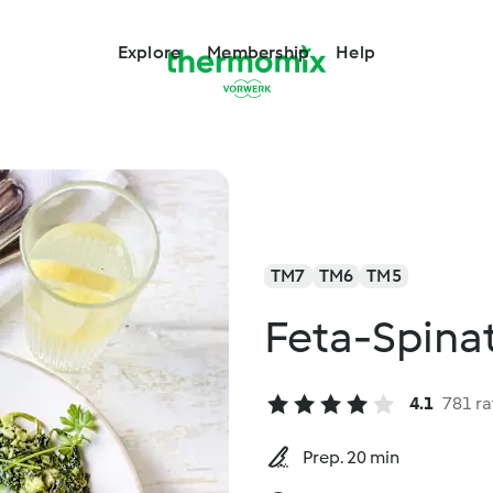
Explore
Membership
Help
TM7
TM6
TM5
Feta-Spinat
4.1
781 ra
Prep. 20 min