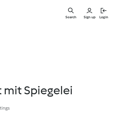
Skip
to
Search
Sign up
Login
main
content
 mit Spiegelei
tings