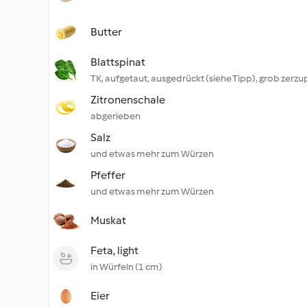
Butter
Blattspinat
TK, aufgetaut, ausgedrückt (siehe Tipp), grob zerzu
Zitronenschale
abgerieben
Salz
und etwas mehr zum Würzen
Pfeffer
und etwas mehr zum Würzen
Muskat
Feta, light
in Würfeln (1 cm)
Eier