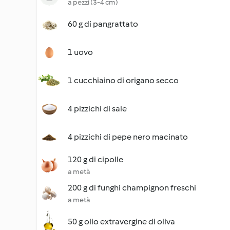
a pezzi (3-4 cm)
60 g di pangrattato
1 uovo
1 cucchiaino di origano secco
4 pizzichi di sale
4 pizzichi di pepe nero macinato
120 g di cipolle
a metà
200 g di funghi champignon freschi
a metà
50 g olio extravergine di oliva