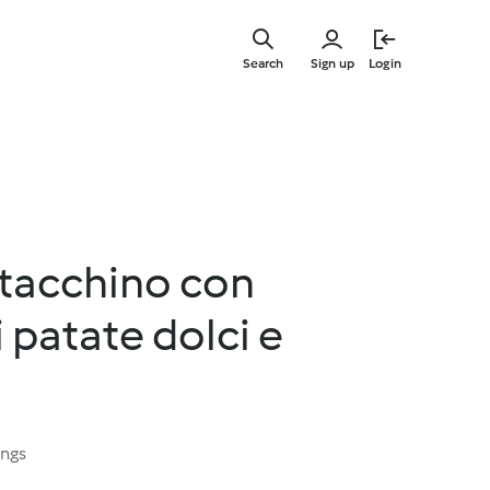
Skip
to
Search
Sign up
Login
main
content
 tacchino con
 patate dolci e
ings