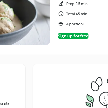
Prep. 15 min
Total 45 min
4 porzioni
Sign up for free
ossata