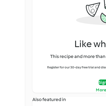
Like wh
This recipe and more than 
Register for our 30-day free trial and d
Sig
More
Also featured in