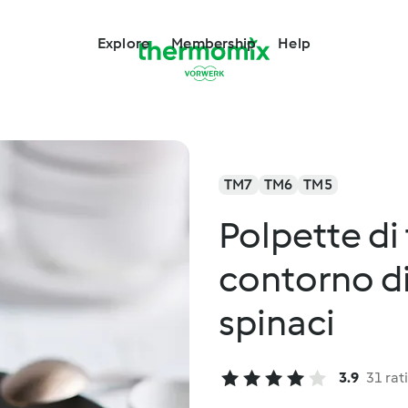
Explore
Membership
Help
TM7
TM6
TM5
Polpette di
contorno di
spinaci
3.9
31 rat