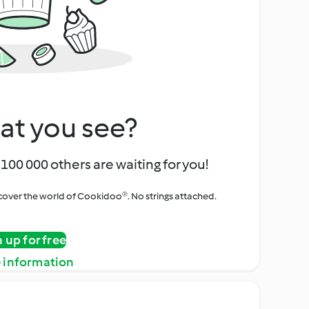
at you see?
100 000 others are waiting for you!
iscover the world of Cookidoo®. No strings attached.
n up for free
 information