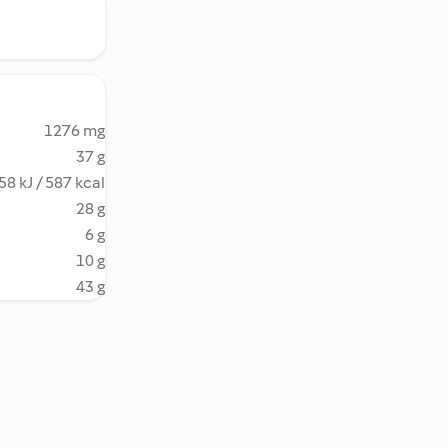
1276 mg
37 g
58 kJ / 587 kcal
28 g
6 g
10 g
43 g