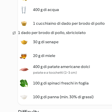
400 g di acqua
1 cucchiaino di dado per brodo di pollo
1 dado per brodo di pollo, sbriciolato
30 g di senape
20 g di miele
400 g di patate americane dolci
pelate e a tocchetti (2-3 cm)
100 g di spinaci freschi in foglia
100 g di panna (min. 30% di grassi)
Difficulty