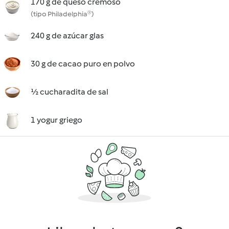
170 g de queso cremoso
(tipo Philadelphia®)
240 g de azúcar glas
30 g de cacao puro en polvo
½ cucharadita de sal
1 yogur griego