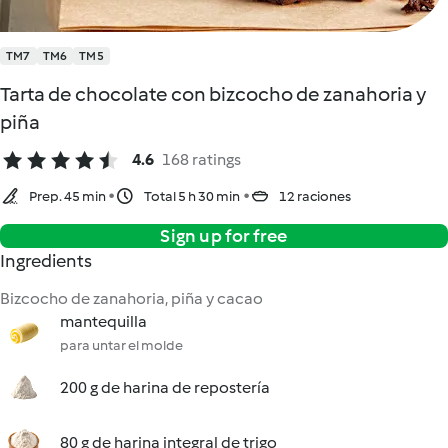
TM7
TM6
TM5
Tarta de chocolate con bizcocho de zanahoria y
piña
4.6
168 ratings
Prep. 45 min
Total 5 h 30 min
12 raciones
Sign up for free
Ingredients
Bizcocho de zanahoria, piña y cacao
mantequilla
para untar el molde
200 g de harina de repostería
80 g de harina integral de trigo