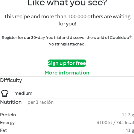
Like what you see?
This recipe and more than 100 000 others are waiting
for you!
Register for our 30-day free trial and discover the world of Cookidoo®.
No strings attached.
Sign up for free
More information
Difficulty
medium
Nutrition
per 1 ración
Protein
11.3 g
Energy
3100 kJ / 741 kcal
Fat
41 g