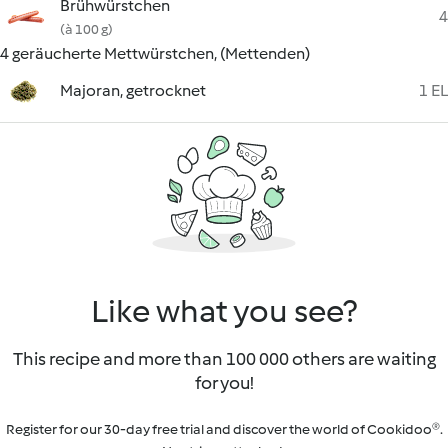
Brühwürstchen
4
(à 100 g)
4 geräucherte Mettwürstchen, (Mettenden)
Majoran, getrocknet
1 EL
Like what you see?
This recipe and more than 100 000 others are waiting
for you!
Register for our 30-day free trial and discover the world of Cookidoo®.