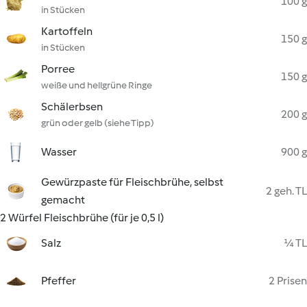
100 g
in Stücken
Kartoffeln
150 g
in Stücken
Porree
150 g
weiße und hellgrüne Ringe
Schälerbsen
200 g
grün oder gelb (siehe Tipp)
Wasser
900 g
Gewürzpaste für Fleischbrühe, selbst
2 geh. TL
gemacht
2 Würfel Fleischbrühe (für je 0,5 l)
Salz
¼ TL
Pfeffer
2 Prisen