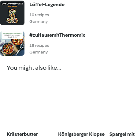
Löffel‑Legende
10 recipes
Germany
#zuHausemitThermomix
18 recipes
Germany
You might also like...
Kräuterbutter
Königsberger Klopse
Spargel mit