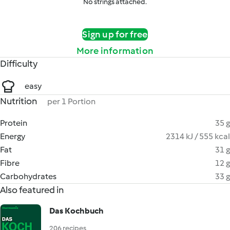
No strings attached.
Sign up for free
More information
Difficulty
easy
Nutrition
per 1 Portion
Protein
35 g
Energy
2314 kJ / 555 kcal
Fat
31 g
Fibre
12 g
Carbohydrates
33 g
Also featured in
Das Kochbuch
206 recipes