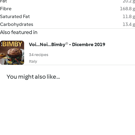
Fat
20.2 g
Fibre
168.8 g
Saturated Fat
11.8 g
Carbohydrates
13.4 g
Also featured in
Voi...Noi...Bimby® - Dicembre 2019
34 recipes
Italy
You might also like...