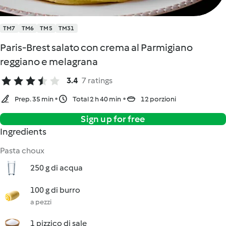
TM7
TM6
TM5
TM31
Paris-Brest salato con crema al Parmigiano
reggiano e melagrana
3.4
7 ratings
Prep. 35 min
Total 2 h 40 min
12 porzioni
Sign up for free
Ingredients
Pasta choux
250 g di acqua
100 g di burro
a pezzi
1 pizzico di sale