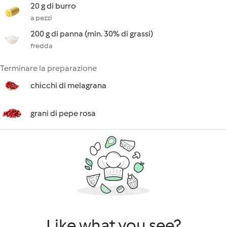
20 g di burro
a pezzi
200 g di panna (min. 30% di grassi)
fredda
Terminare la preparazione
chicchi di melagrana
grani di pepe rosa
Like what you see?