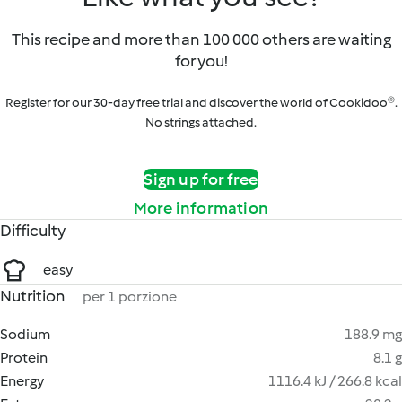
This recipe and more than 100 000 others are waiting
for you!
Register for our 30-day free trial and discover the world of Cookidoo®.
No strings attached.
Sign up for free
More information
Difficulty
easy
Nutrition
per 1 porzione
Sodium
188.9 mg
Protein
8.1 g
Energy
1116.4 kJ / 266.8 kcal