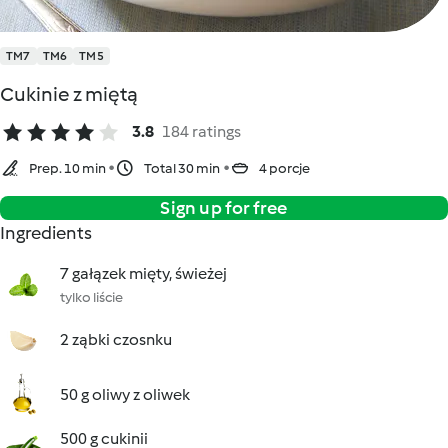
TM7
TM6
TM5
Cukinie z miętą
3.8
184 ratings
Prep. 10 min
Total 30 min
4 porcje
Sign up for free
Ingredients
7 gałązek mięty, świeżej
tylko liście
2 ząbki czosnku
50 g oliwy z oliwek
500 g cukinii