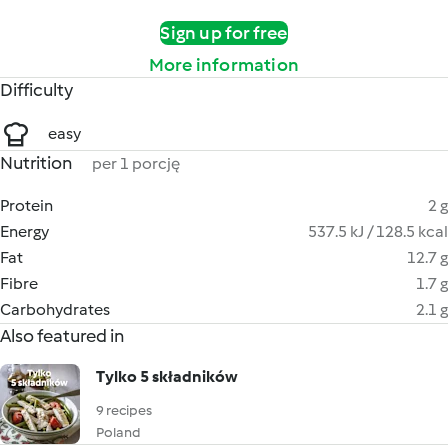
Sign up for free
More information
Difficulty
easy
Nutrition
per 1 porcję
Protein
2 g
Energy
537.5 kJ / 128.5 kcal
Fat
12.7 g
Fibre
1.7 g
Carbohydrates
2.1 g
Also featured in
Tylko 5 składników
9 recipes
Poland