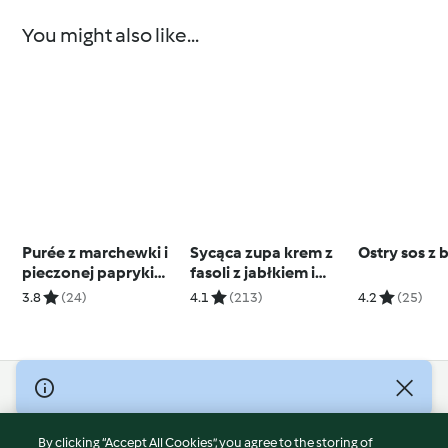
You might also like...
Purée z marchewki i
Sycąca zupa krem z
Ostry sos z
pieczonej papryki
fasoli z jabłkiem i
konserwowej
majerankiem
3.8
(24)
4.1
(213)
4.2
(25)
© Copyright 2026
Terms of Service
By clicking “Accept All Cookies”, you agree to the storing of