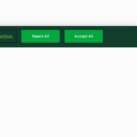
ettings
Reject All
Accept All
 Dr. Oetker
Gefüllte Lebkuchen
4.8
(75)