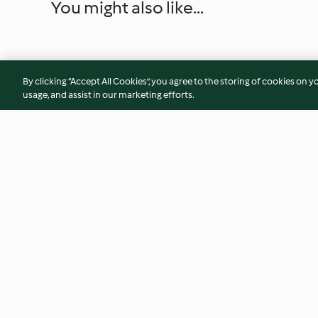
You might also like...
By clicking “Accept All Cookies”, you agree to the storing of cookies on y
usage, and assist in our marketing efforts.
Eierschöberl
Buchteln mit Zwet
Manner Original Ne
Schnitten Füllung
4.7
(65)
4.6
(47)
© Copyright 2026