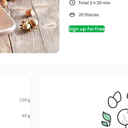
Total 2 h 20 min
20 Stücke
Sign up for free
100 g
40 g