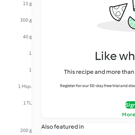
15 g
300 g
40 g
Like wh
1
1
This recipe and more than 
Register for our 30-day free trial and d
1 Msp.
1 TL
Sig
More
Also featured in
200 g