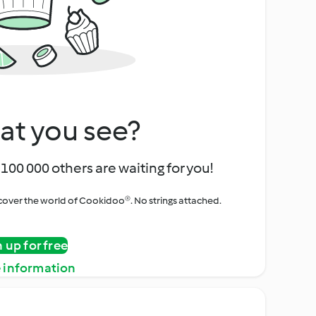
at you see?
100 000 others are waiting for you!
iscover the world of Cookidoo®. No strings attached.
n up for free
 information