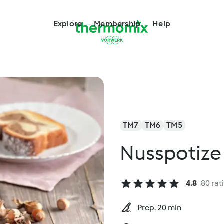
Explore
Membership
Help
TM7
TM6
TM5
Nusspotize
4.8
80 rat
Prep. 20 min