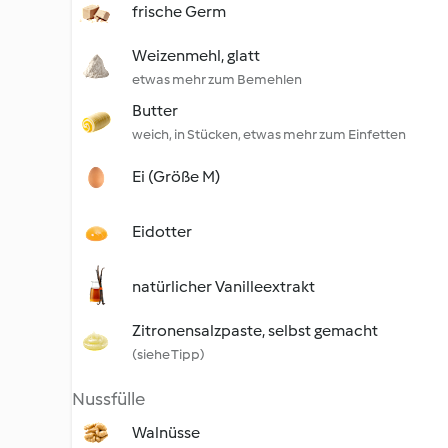
frische Germ
Weizenmehl, glatt
etwas mehr zum Bemehlen
Butter
weich, in Stücken, etwas mehr zum Einfetten
Ei (Größe M)
Eidotter
natürlicher Vanilleextrakt
Zitronensalzpaste, selbst gemacht
(siehe Tipp)
Nussfülle
Walnüsse