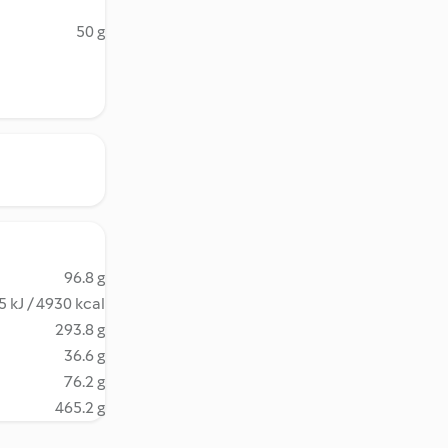
50 g
96.8 g
 kJ / 4930 kcal
293.8 g
36.6 g
76.2 g
465.2 g