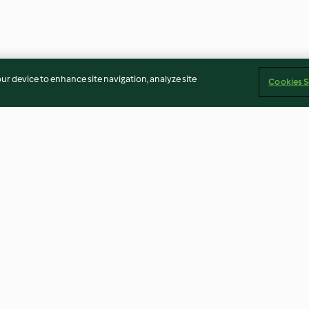
our device to enhance site navigation, analyze site
Cookies S
schken
Kaffeekrapferl
Eisenbahner von
apolitaner
4.7
(55)
3.1
(45)