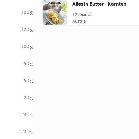
Alles in Butter - Kärnten
100 g
12 recipes
Austria
120 g
100 g
50 g
50 g
20 g
1 Msp.
1 Msp.