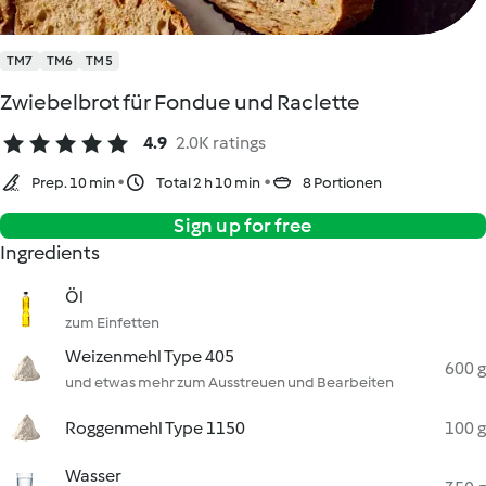
TM7
TM6
TM5
Zwiebelbrot für Fondue und Raclette
4.9
2.0K ratings
Prep. 10 min
Total 2 h 10 min
8 Portionen
Sign up for free
Ingredients
Öl
zum Einfetten
Weizenmehl Type 405
600 g
und etwas mehr zum Ausstreuen und Bearbeiten
Roggenmehl Type 1150
100 g
Wasser