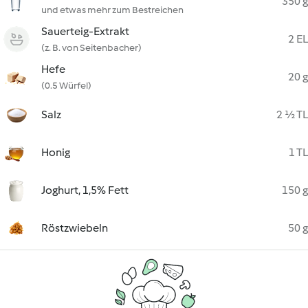
350 g
und etwas mehr zum Bestreichen
Sauerteig-Extrakt
2 EL
(z. B. von Seitenbacher)
Hefe
20 g
(0.5 Würfel)
Salz
2 ½ TL
Honig
1 TL
Joghurt, 1,5% Fett
150 g
Röstzwiebeln
50 g