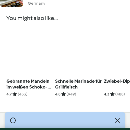
Germany
You might also like...
Gebrannte Mandeln
Schnelle Marinade für
Zwiebel-Di
im weißen Schoko-
Grillfleisch
Kokosmantel
4.7
(453)
4.8
(949)
4.3
(488)
© Copyright 2026