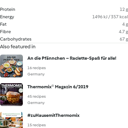
Protein
12 g
Energy
1496 kJ / 357 kcal
Fat
4 g
Fibre
4.7 g
Carbohydrates
67 g
Also featured in
An die Pfännchen – Raclette-Spaß für alle!
16 recipes
Germany
Thermomix® Magazin 6/2019
45 recipes
Germany
#zuHausemitThermomix
15 recipes