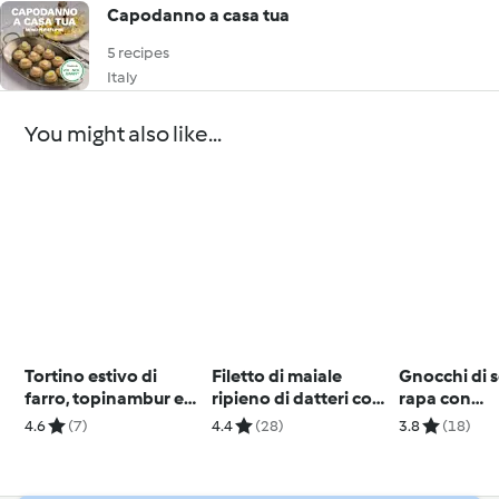
Capodanno a casa tua
5 recipes
Italy
You might also like...
Tortino estivo di
Filetto di maiale
Gnocchi di 
farro, topinambur e
ripieno di datteri con
rapa con
mazzancolle
salsa allo scalogno
Castelmagn
4.6
(7)
4.4
(28)
3.8
(18)