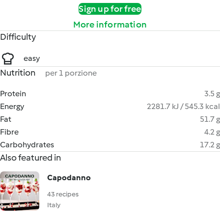
Sign up for free
More information
Difficulty
easy
Nutrition
per 1 porzione
Protein
3.5 g
Energy
2281.7 kJ / 545.3 kcal
Fat
51.7 g
Fibre
4.2 g
Carbohydrates
17.2 g
Also featured in
Capodanno
43 recipes
Italy