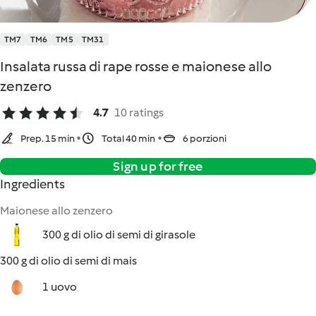
TM7
TM6
TM5
TM31
Insalata russa di rape rosse e maionese allo
zenzero
4.7
10 ratings
Prep. 15 min
Total 40 min
6 porzioni
Sign up for free
Ingredients
Maionese allo zenzero
300 g di olio di semi di girasole
300 g di olio di semi di mais
1 uovo