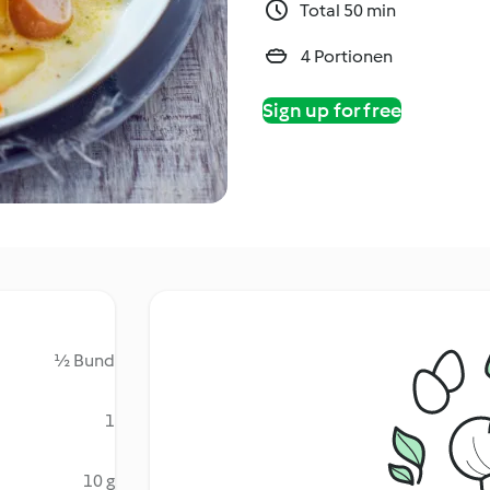
Total 50 min
4 Portionen
Sign up for free
½ Bund
1
10 g