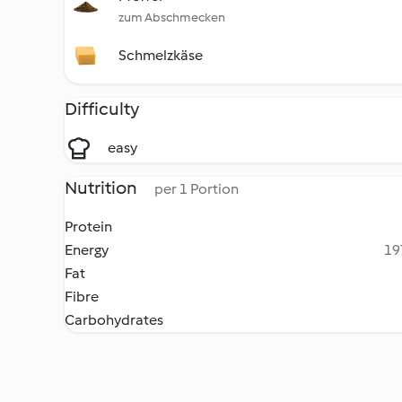
zum Abschmecken
Schmelzkäse
Difficulty
easy
Nutrition
per 1 Portion
Protein
Energy
19
Fat
Fibre
Carbohydrates