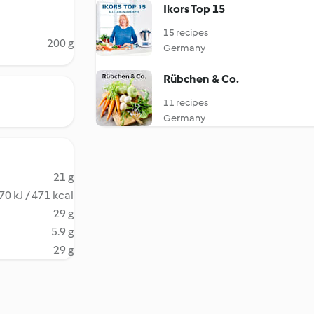
Ikors Top 15
15 recipes
200 g
Germany
Rübchen & Co.
11 recipes
Germany
21 g
70 kJ / 471 kcal
29 g
5.9 g
29 g