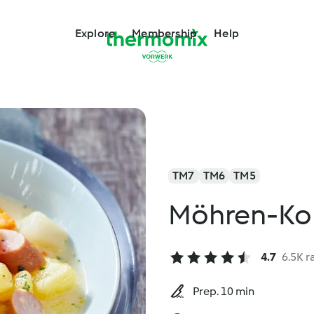
Explore
Membership
Help
TM7
TM6
TM5
Möhren-Koh
4.7
6.5K r
Prep. 10 min