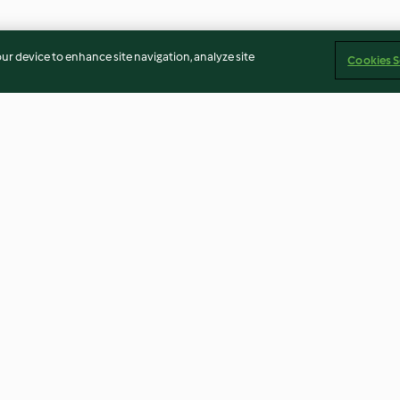
our device to enhance site navigation, analyze site
Cookies S
sch-Auflauf
Gemüseeintopf mit Kartoffeln
Kartoffel-Kohl
und Würstchen
4.7
(3.9K)
4.8
(11.8K)