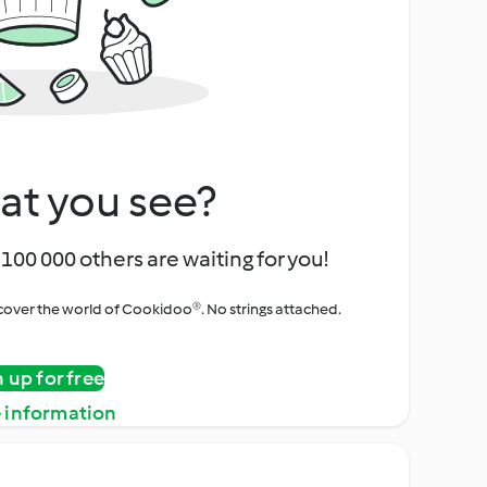
at you see?
100 000 others are waiting for you!
iscover the world of Cookidoo®. No strings attached.
n up for free
 information