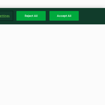
ettings
Reject All
Accept All
rabi-Gemüse
Graupensuppe
4.7
(2.9K)