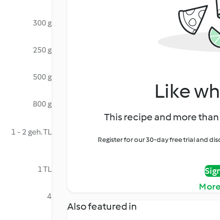
300 g
250 g
500 g
Like wh
800 g
This recipe and more than 
1 - 2 geh. TL
Register for our 30-day free trial and d
1 TL
Sig
More
4
Also featured in