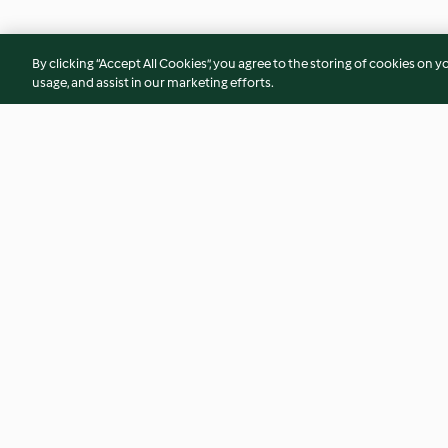
By clicking “Accept All Cookies”, you agree to the storing of cookies on y
usage, and assist in our marketing efforts.
Bohneneintopf
Weißkohl-Hackflei
4.5
(3.5K)
4.3
(2.6K)
© Copyright 2026