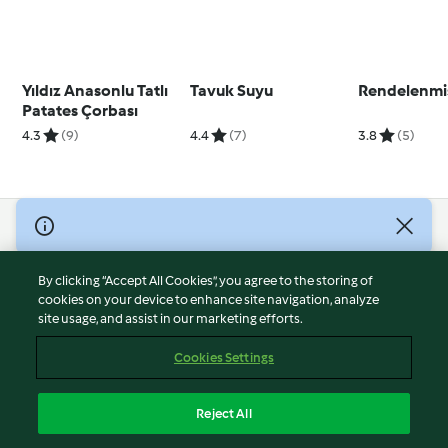
Yıldız Anasonlu Tatlı
Tavuk Suyu
Rendelenmi
Patates Çorbası
4.3
(9)
4.4
(7)
3.8
(5)
© Copyright 2026
Terms of Service
By clicking “Accept All Cookies”, you agree to the storing of
Privacy Policy
cookies on your device to enhance site navigation, analyze
site usage, and assist in our marketing efforts.
Disclaimer
Imprint
Cookies Settings
Cookies
Report Content
Reject All
Withdraw Contract