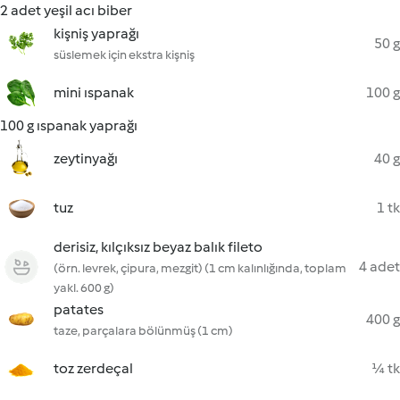
2 adet yeşil acı biber
kişniş yaprağı
50 g
süslemek için ekstra kişniş
mini ıspanak
100 g
100 g ıspanak yaprağı
zeytinyağı
40 g
tuz
1 tk
derisiz, kılçıksız beyaz balık fileto
4 adet
(örn. levrek, çipura, mezgit) (1 cm kalınlığında, toplam
yakl. 600 g)
patates
400 g
taze, parçalara bölünmüş (1 cm)
toz zerdeçal
¼ tk