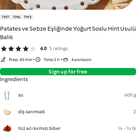
TM7
TM6
TM5
Patates ve Sebze Eşliğinde Yoğurt Soslu Hint Usulü
Balık
4.0
5 ratings
Prep. 45 min
Total 1 h
4 porsiyon
Sign up for free
Ingredients
su
600 g
diş sarımsak
2
toz acı kırmızı biber
¼ - ½ tk