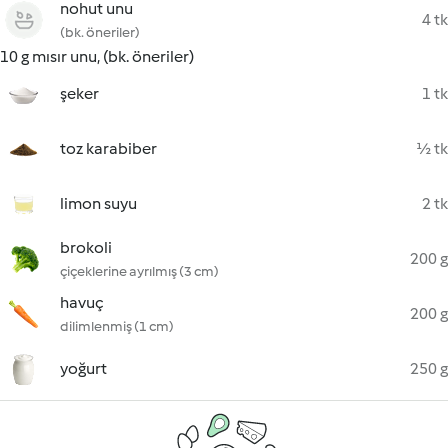
nohut unu
4 tk
(bk. öneriler)
10 g mısır unu, (bk. öneriler)
şeker
1 tk
toz karabiber
½ tk
limon suyu
2 tk
brokoli
200 g
çiçeklerine ayrılmış (3 cm)
havuç
200 g
dilimlenmiş (1 cm)
yoğurt
250 g