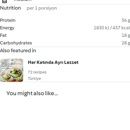
Nutrition
per 1 porsiyon
Protein
36 g
Energy
1830 kJ / 437 kcal
Fat
18 g
Carbohydrates
28 g
Also featured in
Her Katında Ayrı Lezzet
72 recipes
Türkiye
You might also like...