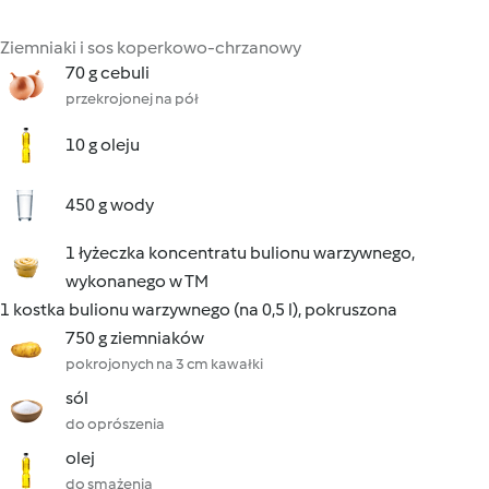
Ziemniaki i sos koperkowo-chrzanowy
70 g cebuli
przekrojonej na pół
10 g oleju
450 g wody
1 łyżeczka koncentratu bulionu warzywnego,
wykonanego w TM
1 kostka bulionu warzywnego (na 0,5 l), pokruszona
750 g ziemniaków
pokrojonych na 3 cm kawałki
sól
do oprószenia
olej
do smażenia