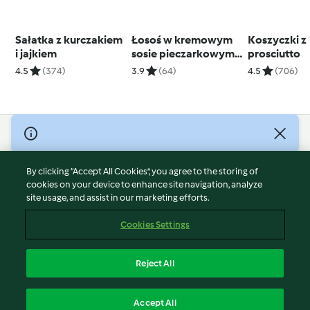
Sałatka z kurczakiem
Łosoś w kremowym
Koszyczki z
i jajkiem
sosie pieczarkowym z
prosciutto
ziemniakami (w stacji
4.5
(374)
3.9
(64)
4.5
(706)
Thermomix Friend®)
© Copyright 2026
Terms of Service
By clicking “Accept All Cookies”, you agree to the storing of
Privacy Policy
cookies on your device to enhance site navigation, analyze
site usage, and assist in our marketing efforts.
Disclaimer
Imprint
Cookies Settings
Cookies
Report Content
Reject All
Withdraw Contract
English
Accept All