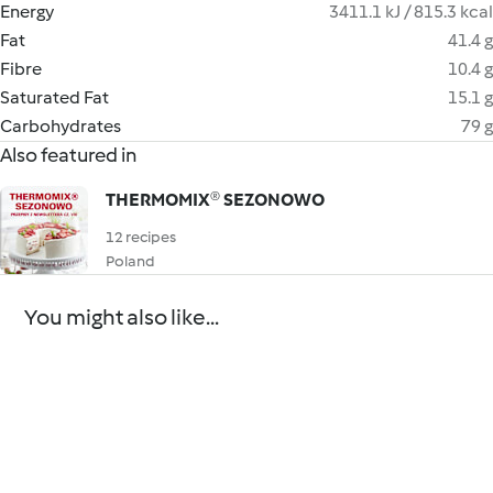
Energy
3411.1 kJ / 815.3 kcal
Fat
41.4 g
Fibre
10.4 g
Saturated Fat
15.1 g
Carbohydrates
79 g
Also featured in
THERMOMIX® SEZONOWO
12 recipes
Poland
You might also like...