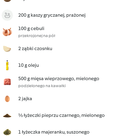
200 g kaszy gryczanej, prażonej
100 g cebuli
przekrojonej na pół
2 ząbki czosnku
10 g oleju
500 g mięsa wieprzowego, mielonego
podzielonego na kawałki
2 jajka
½ łyżeczki pieprzu czarnego, mielonego
1 łyżeczka majeranku, suszonego