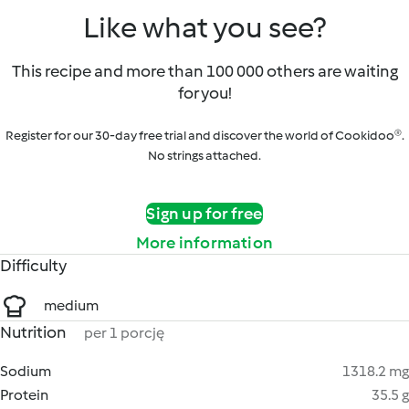
Like what you see?
This recipe and more than 100 000 others are waiting
for you!
Register for our 30-day free trial and discover the world of Cookidoo®.
No strings attached.
Sign up for free
More information
Difficulty
medium
Nutrition
per 1 porcję
Sodium
1318.2 mg
Protein
35.5 g