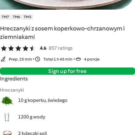
TM7
TM6
TM5
Hreczanyki z sosem koperkowo-chrzanowym i
ziemniakami
4.6
857 ratings
Prep. 25 min
Total 1 h 45 min
4 porcje
Sign up for free
Ingredients
Hreczanyki
10 g koperku, świeżego
1200 g wody
2 łyżeczki soli