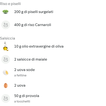
Riso e piselli
200 g di piselli surgelati
400 g di riso Carnaroli
Salsiccia
10 g olio extravergine di oliva
2 salsicce di maiale
2 uova sode
a fettine
2 uova
50 g di provola
a tocchetti