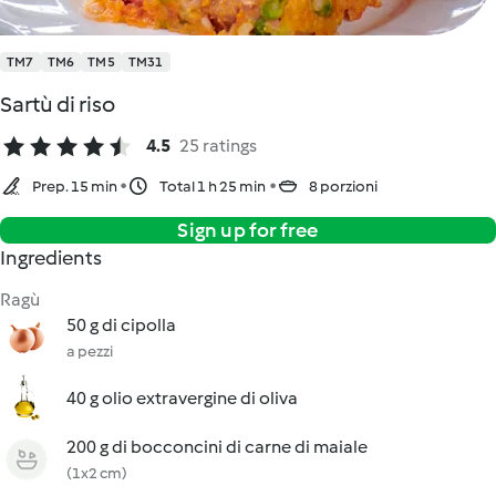
TM7
TM6
TM5
TM31
Sartù di riso
4.5
25 ratings
Prep. 15 min
Total 1 h 25 min
8 porzioni
Sign up for free
Ingredients
Ragù
50 g di cipolla
a pezzi
40 g olio extravergine di oliva
200 g di bocconcini di carne di maiale
(1x2 cm)