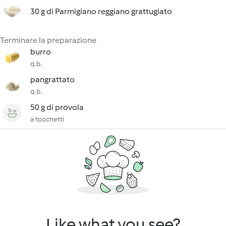
30 g di Parmigiano reggiano grattugiato
Terminare la preparazione
burro
q.b.
pangrattato
q.b.
50 g di provola
a tocchetti
Like what you see?