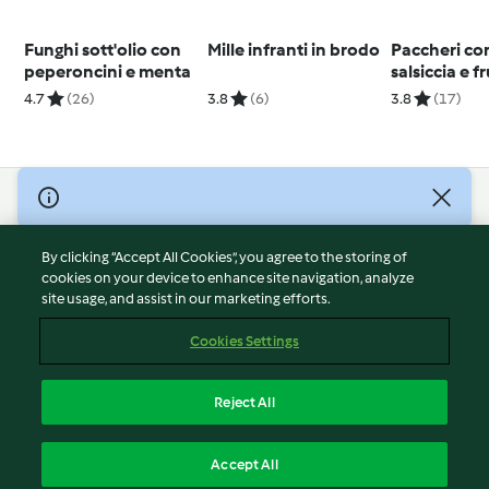
Funghi sott'olio con
Mille infranti in brodo
Paccheri con
peperoncini e menta
salsiccia e f
secca
4.7
(26)
3.8
(6)
3.8
(17)
© Copyright 2026
Terms of Service
By clicking “Accept All Cookies”, you agree to the storing of
Privacy Policy
cookies on your device to enhance site navigation, analyze
site usage, and assist in our marketing efforts.
Disclaimer
Imprint
Cookies Settings
Cookies
Report Content
Reject All
Withdraw Contract
English
Accept All