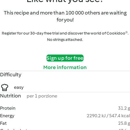
This recipe and more than 100 000 others are waiting
for you!
Register for our 30-day free trial and discover the world of Cookidoo®.
No strings attached.
Sign up for free
More information
Difficulty
easy
Nutrition
per 1 porzione
Protein
31.2 g
Energy
2290.2 kJ / 547.4 kcal
Fat
25.8 g