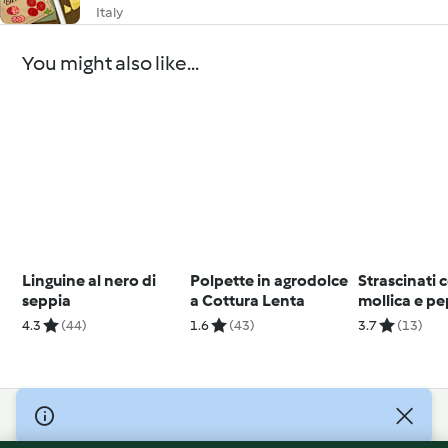
Italy
You might also like...
Linguine al nero di
Polpette in agrodolce
Strascinati 
seppia
a Cottura Lenta
mollica e p
cruschi
4.3
(44)
1.6
(43)
3.7
(13)
© Copyright 2026