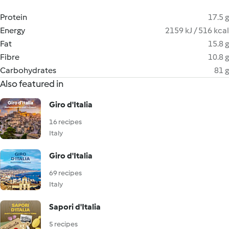
Protein
17.5 g
Energy
2159 kJ / 516 kcal
Fat
15.8 g
Fibre
10.8 g
Carbohydrates
81 g
Also featured in
Giro d'Italia
16 recipes
Italy
Giro d'Italia
69 recipes
Italy
Sapori d'Italia
5 recipes