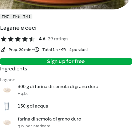
TM7
TM6
TM5
Lagane e ceci
4.6
29 ratings
Prep. 20 min
Total 1 h
4 porzioni
Sign up for free
Ingredients
Lagane
300 g di farina di semola di grano duro
+ q.b.
150 g di acqua
farina di semola di grano duro
q.b. per infarinare