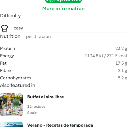
More information
Difficulty
easy
Nutrition
per 1 ración
Protein
23.2 g
Energy
1134.8 kJ / 271.5 kcal
Fat
17.5 g
Fibre
2.1 g
Carbohydrates
5.2 g
Also featured in
Buffet al aire libre
12 recipes
Spain
Verano - Recetas de temporada