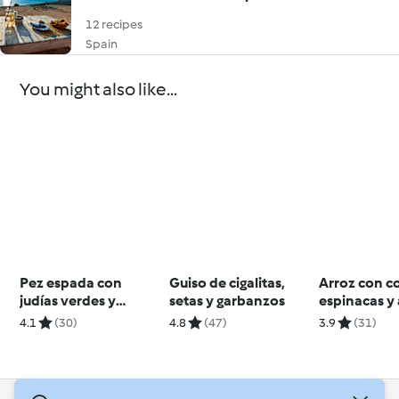
12 recipes
Spain
You might also like...
Pez espada con
Guiso de cigalitas,
Arroz con c
judías verdes y
setas y garbanzos
espinacas y 
aceitunas
4.1
(30)
4.8
(47)
3.9
(31)