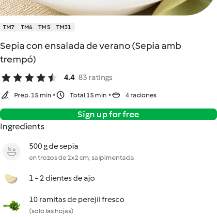
TM7
TM6
TM5
TM31
Sepia con ensalada de verano (Sepia amb
trempó)
4.4
83 ratings
Prep. 15 min
Total 15 min
4 raciones
Sign up for free
Ingredients
500 g de sepia
en trozos de 2x2 cm, salpimentada
1 - 2 dientes de ajo
10 ramitas de perejil fresco
(solo las hojas)