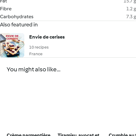
Fat
15.7 g
Fibre
1.2 g
Carbohydrates
7.3 g
Also featured in
Envie de cerises
10 recipes
France
You might also like...
Crème parmentière
Tiramisu, avocat et
Crumble au f