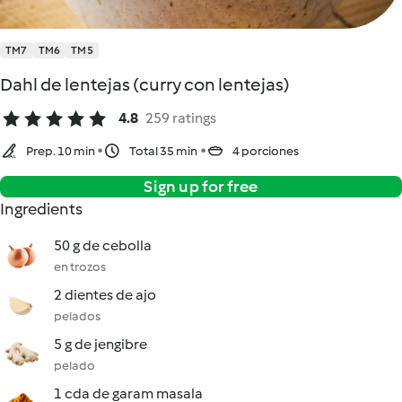
TM7
TM6
TM5
Dahl de lentejas (curry con lentejas)
4.8
259 ratings
Prep. 10 min
Total 35 min
4 porciones
Sign up for free
Ingredients
50 g de cebolla
en trozos
2 dientes de ajo
pelados
5 g de jengibre
pelado
1 cda de garam masala