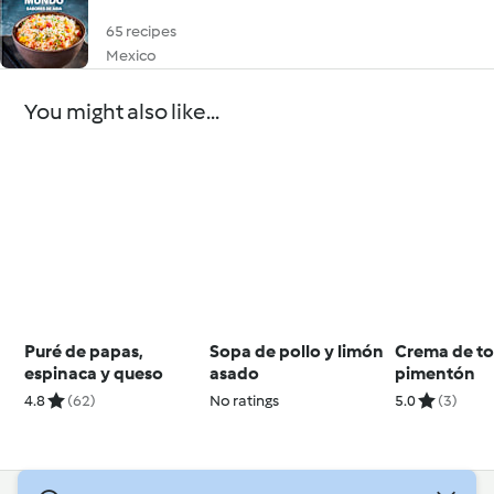
65 recipes
Mexico
You might also like...
Puré de papas,
Sopa de pollo y limón
Crema de t
espinaca y queso
asado
pimentón
4.8
(62)
No ratings
5.0
(3)