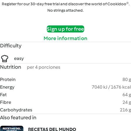
Register for our 30-day free trial and discover the world of Cookidoo®.
No strings attached.
Sign up for free
More information
Difficulty
easy
Nutrition
per 4 porciones
Protein
80 g
Energy
7040 kJ / 1676 kcal
Fat
64 g
Fibre
24 g
Carbohydrates
216 g
Also featured in
RECETAS DEL MUNDO