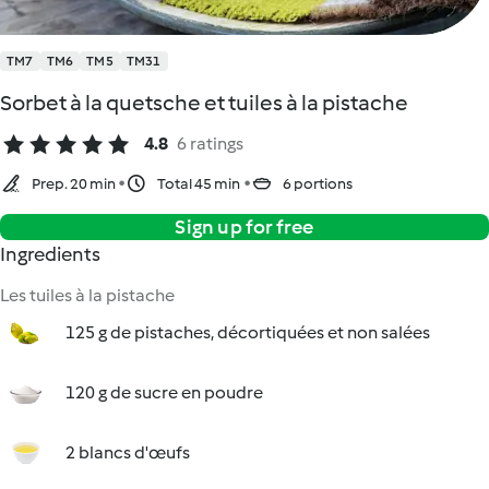
TM7
TM6
TM5
TM31
Sorbet à la quetsche et tuiles à la pistache
4.8
6 ratings
Prep. 20 min
Total 45 min
6 portions
Sign up for free
Ingredients
Les tuiles à la pistache
125 g de pistaches, décortiquées et non salées
120 g de sucre en poudre
2 blancs d'œufs