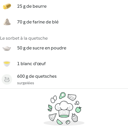
25 g de beurre
70 g de farine de blé
Le sorbet à la quetsche
50 g de sucre en poudre
1 blanc d'œuf
600 g de quetsches
surgelées