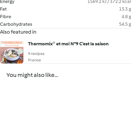
Energy
1569.2 kJ / 372.2 kcal
Fat
13.3 g
Fibre
4.8 g
Carbohydrates
54.5 g
Also featured in
Thermomix® et moi N°9 C’est la saison
9 recipes
France
You might also like...