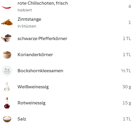
rote Chilischoten, frisch
4
halbiert
Zimtstange
1
in Stücken
schwarze Pfefferkörner
1 TL
Korianderkörner
1 TL
Bockshornkleesamen
½ TL
Weißweinessig
30 g
Rotweinessig
15 g
Salz
1 TL