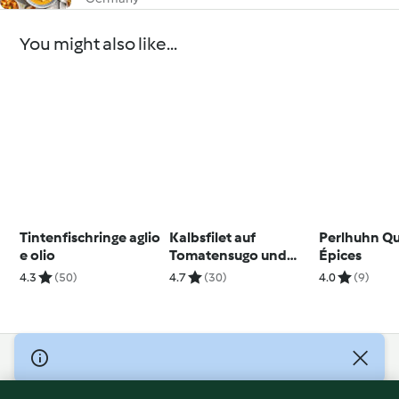
You might also like...
Tintenfischringe aglio
Kalbsfilet auf
Perlhuhn Qu
e olio
Tomatensugo und
Épices
Zitronenreis
4.3
(50)
4.7
(30)
4.0
(9)
© Copyright 2026