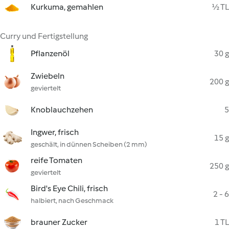
Kurkuma, gemahlen
½ TL
Curry und Fertigstellung
Pflanzenöl
30 g
Zwiebeln
200 g
geviertelt
Knoblauchzehen
5
Ingwer, frisch
15 g
geschält, in dünnen Scheiben (2 mm)
reife Tomaten
250 g
geviertelt
Bird's Eye Chili, frisch
2 - 6
halbiert, nach Geschmack
brauner Zucker
1 TL