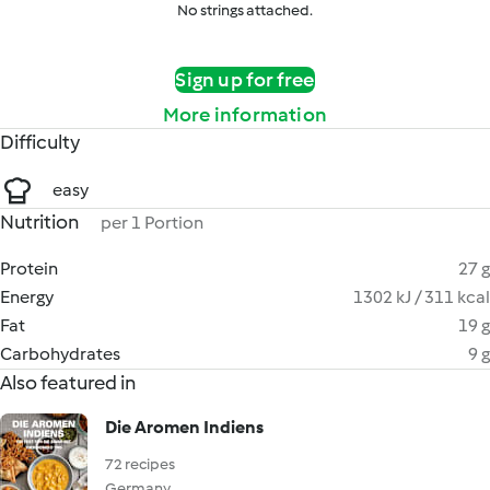
No strings attached.
Sign up for free
More information
Difficulty
easy
Nutrition
per 1 Portion
Protein
27 g
Energy
1302 kJ / 311 kcal
Fat
19 g
Carbohydrates
9 g
Also featured in
Die Aromen Indiens
72 recipes
Germany