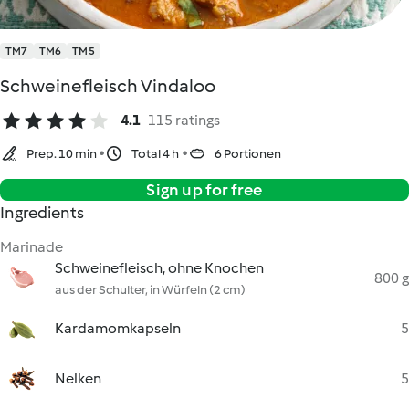
TM7
TM6
TM5
Schweinefleisch Vindaloo
4.1
115 ratings
Prep. 10 min
Total 4 h
6 Portionen
Sign up for free
Ingredients
Marinade
Schweinefleisch, ohne Knochen
800 g
aus der Schulter, in Würfeln (2 cm)
Kardamomkapseln
5
Nelken
5