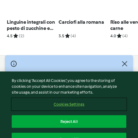
Linguine integrali con
Carciofi alla romana
Riso alle ve
pesto di zucchine e
carne
menta
4.5
(2)
3.5
(4)
4.0
(4)
© Copyright 2026
Terms of Service
By clicking “Accept All Cookies”, you agree to the storing of
Privacy Policy
cookies on your device to enhance site navigation, analyze
site usage, and assist in our marketing efforts.
Disclaimer
Imprint
Cookies Settings
Cookies
Report Content
Reject All
Withdraw Contract