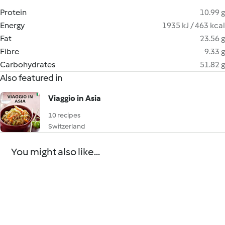
Protein
10.99 g
Energy
1935 kJ / 463 kcal
Fat
23.56 g
Fibre
9.33 g
Carbohydrates
51.82 g
Also featured in
Viaggio in Asia
10 recipes
Switzerland
You might also like...