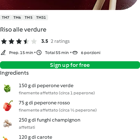
TM7
TM6
TM5
TM31
Riso alle verdure
3.5
2 ratings
Prep. 15 min
Total 55 min
6 porzioni
Sign up for free
Ingredients
150 g di peperone verde
finemente affettato (circa 1 peperone)
75 g di peperone rosso
finemente affettato (circa ½ peperone)
250 g di funghi champignon
affettati
120 g di carote