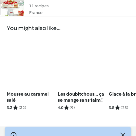
11 recipes
France
You might also like...
Mousse au caramel
Les doubitchous... ça
Glace à la b
salé
se mange sans faim !
3.3
(32)
4.0
(9)
3.5
(25)