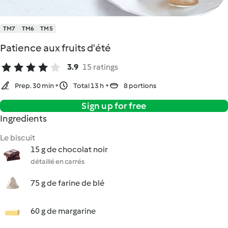
TM7
TM6
TM5
Patience aux fruits d'été
3.9
15 ratings
Prep. 30 min
Total 13 h
8 portions
Sign up for free
Ingredients
Le biscuit
15 g de chocolat noir
détaillé en carrés
75 g de farine de blé
60 g de margarine