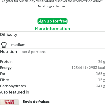
Register for our 30-day free trial and discover the world of Cookidoo®.
No strings attached.
Sign up for free
More information
Difficulty
medium
Nutrition
per 8 portions
Protein
26 g
Energy
12344 kJ / 2953 kcal
Fat
165 g
Fibre
15 g
Carbohydrates
341 g
Also featured in
Envie de fraises