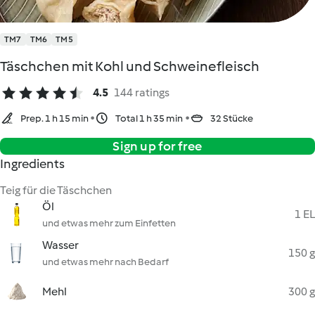
TM7
TM6
TM5
Täschchen mit Kohl und Schweinefleisch
4.5
144 ratings
Prep. 1 h 15 min
Total 1 h 35 min
32 Stücke
Sign up for free
Ingredients
Teig für die Täschchen
Öl
1 EL
und etwas mehr zum Einfetten
Wasser
150 g
und etwas mehr nach Bedarf
Mehl
300 g