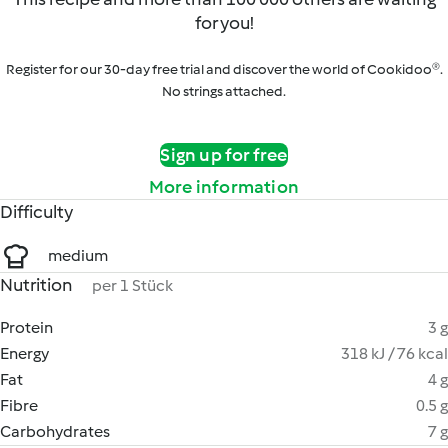
for you!
Register for our 30-day free trial and discover the world of Cookidoo®.
No strings attached.
Sign up for free
More information
Difficulty
medium
Nutrition
per 1 Stück
Protein
3 g
Energy
318 kJ / 76 kcal
Fat
4 g
Fibre
0.5 g
Carbohydrates
7 g