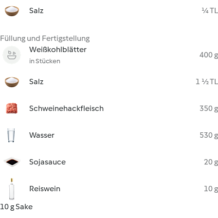
Salz
¼ TL
Füllung und Fertigstellung
Weißkohlblätter
400 g
in Stücken
Salz
1 ½ TL
Schweinehackfleisch
350 g
Wasser
530 g
Sojasauce
20 g
Reiswein
10 g
10 g Sake