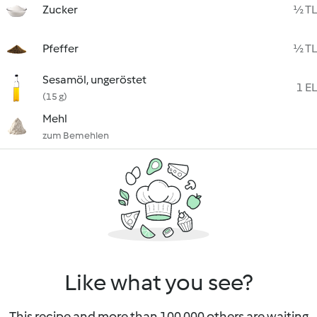
Zucker
½ TL
Pfeffer
½ TL
Sesamöl, ungeröstet
1 EL
(15 g)
Mehl
zum Bemehlen
Like what you see?
This recipe and more than 100 000 others are waiting