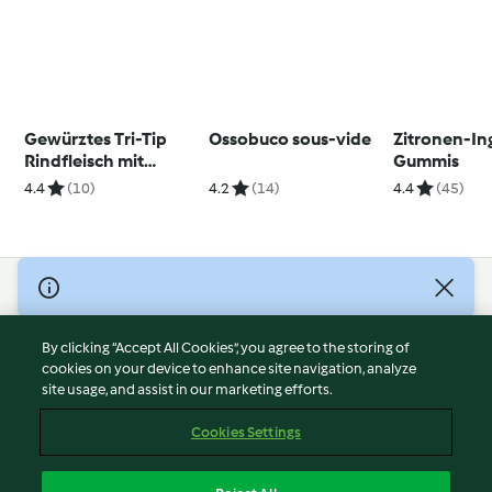
Gewürztes Tri-Tip
Ossobuco sous-vide
Zitronen-In
Rindfleisch mit
Gummis
gegrillten Maiskolben
4.4
(10)
4.2
(14)
4.4
(45)
und Rahmspinat
© Copyright 2026
Terms of Service
By clicking “Accept All Cookies”, you agree to the storing of
Privacy Policy
cookies on your device to enhance site navigation, analyze
site usage, and assist in our marketing efforts.
Disclaimer
Imprint
Cookies Settings
Cookies
Report Content