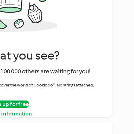
at you see?
100 000 others are waiting for you!
iscover the world of Cookidoo®. No strings attached.
n up for free
 information