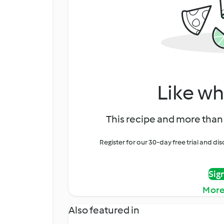
Like wh
This recipe and more than 
Register for our 30-day free trial and d
Sig
More
Also featured in