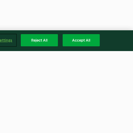
ettings
Reject All
Accept All
ni
Sformatini di gamberi e
verdure
4.0
(4)