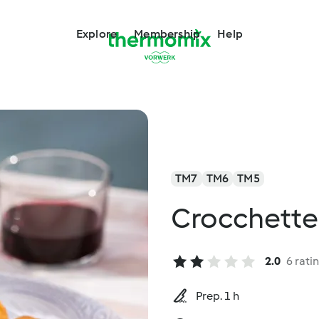
Explore
Membership
Help
TM7
TM6
TM5
Crocchette
2.0
6 rati
Prep. 1 h