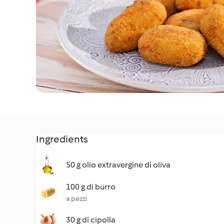
Ingredients
50 g olio extravergine di oliva
100 g di burro
a pezzi
30 g di cipolla