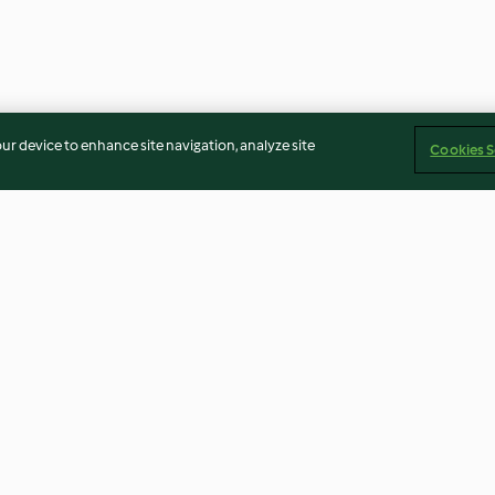
our device to enhance site navigation, analyze site
Cookies S
gli agrumi
Calzoni ricotta e funghi
Pizza ai pepero
3.8
(9)
4.4
(29)