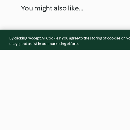
You might also like...
By clicking “Accept All Cookies”, you agree to the storing of cookies on y
usage, and assist in our marketing efforts.
Diamanti al cioccolato
Antipasto di alici a
3.5
(2)
3.8
(4)