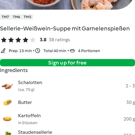
TM7
TM6
TM5
Sellerie-Weißwein-Suppe mit Garnelenspießen
3.8
38 ratings
Prep. 15 min
Total 40 min
4 Portionen
Sign up for free
Ingredients
Schalotten
2 - 3
(ca. 70 g)
Butter
30 g
Kartoffeln
200 g
in Stücken
Staudensellerie