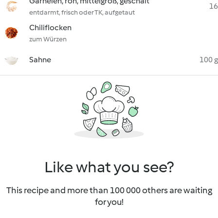
Garnelen, roh, mittelgroß, geschält
16
entdarmt, frisch oder TK, aufgetaut
Chiliflocken
zum Würzen
Sahne
100 g
Like what you see?
This recipe and more than 100 000 others are waiting
for you!