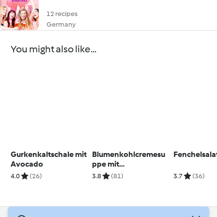
12 recipes
Germany
You might also like...
Gurkenkaltschale mit
Blumenkohlcremesu
Fenchelsala
Avocado
ppe mit
Tomatenhäckerle
4.0
(26)
3.8
(81)
3.7
(36)