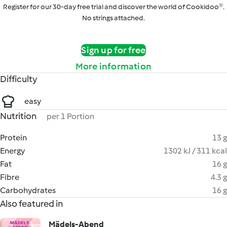
Register for our 30-day free trial and discover the world of Cookidoo®.
No strings attached.
Sign up for free
More information
Difficulty
easy
Nutrition
per 1 Portion
Protein
13 g
Energy
1302 kJ / 311 kcal
Fat
16 g
Fibre
4.3 g
Carbohydrates
16 g
Also featured in
Mädels-Abend