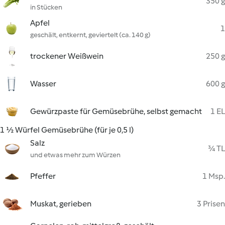
350 g
in Stücken
Apfel
1
geschält, entkernt, geviertelt (ca. 140 g)
trockener Weißwein
250 g
Wasser
600 g
Gewürzpaste für Gemüsebrühe, selbst gemacht
1 EL
1 ½ Würfel Gemüsebrühe (für je 0,5 l)
Salz
¾ TL
und etwas mehr zum Würzen
Pfeffer
1 Msp.
Muskat, gerieben
3 Prisen