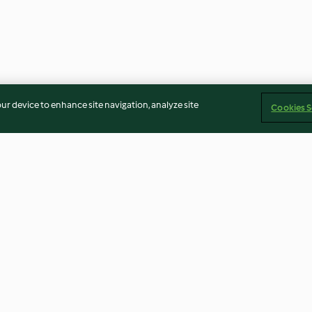
our device to enhance site navigation, analyze site
Cookies S
mesüppchen
Rehmedaillons mit Kürbis-
Selchsuppe | Ra
Crumble
4.7
(54)
3.7
(9)