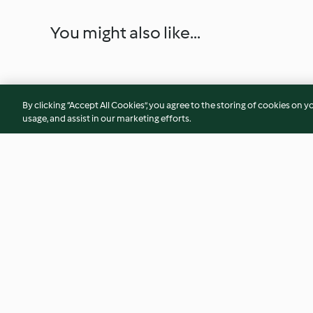
You might also like...
By clicking “Accept All Cookies”, you agree to the storing of cookies on y
usage, and assist in our marketing efforts.
Kürbis-Apfel-Suppe mit
Rotes Zwiebelcre
Hühnerbrust
4.5
(196)
3.6
(17)