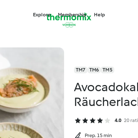
Explore
Membership
Help
TM7
TM6
TM5
Avocadokal
Räucherlac
4.0
20 rat
Prep. 15 min