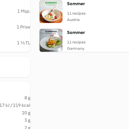
Sommer
1 Msp.
11 recipes
Austria
1 Prise
Sommer
11 recipes
1 ½ TL
Germany
8 g
17 kJ / 219 kcal
20 g
3 g
2 g