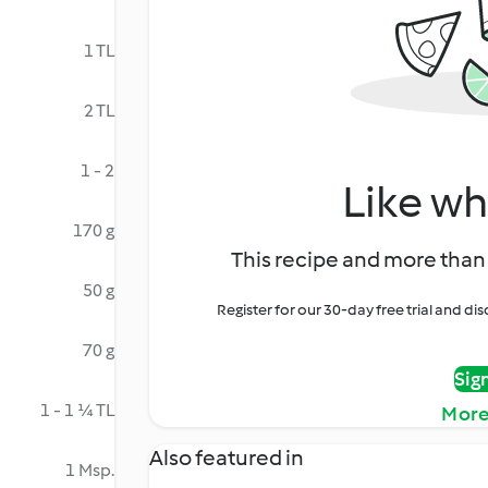
1 TL
2 TL
1 - 2
Like wh
170 g
This recipe and more than 
50 g
Register for our 30-day free trial and d
70 g
Sig
1 - 1 ¼ TL
More
Also featured in
1 Msp.