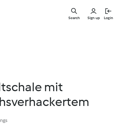
Skip
to
Search
Sign up
Login
main
content
tschale mit
hsverhackertem
ings