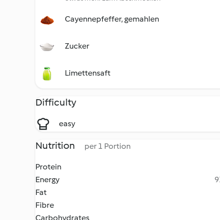
Cayennepfeffer, gemahlen
Zucker
Limettensaft
Difficulty
easy
Nutrition
per 1 Portion
Protein
Energy
9
Fat
Fibre
Carbohydrates