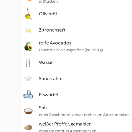
in Stücken
Olivenöl
Zitronensaft
reife Avocados
Fruchtfleisch ausgehöhlt (ca. 260 g)
Wasser
Sauerrahm
Eiswürfel
Salz
nach Geschmack, etwas mehr zum Abschmecken
weißer Pfeffer, gemahlen
etwas mehr zum Abschmecken