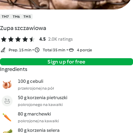
TM7
TM6
TM5
Zupa szczawiowa
4.5
2.0K ratings
Prep. 15 min
Total 35 min
4 porcje
Sign up for free
Ingredients
100 g cebuli
przekrojonej na pół
50 g korzenia pietruszki
pokrojonego na kawałki
80 g marchewki
pokrojonej na kawałki
80 g korzenia selera