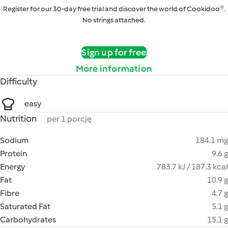
Register for our 30-day free trial and discover the world of Cookidoo®.
No strings attached.
Sign up for free
More information
Difficulty
easy
Nutrition
per 1 porcję
Sodium
184.1 mg
Protein
9.6 g
Energy
783.7 kJ / 187.3 kcal
Fat
10.9 g
Fibre
4.7 g
Saturated Fat
5.1 g
Carbohydrates
15.1 g