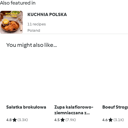
Also featured in
KUCHNIA POLSKA
11 recipes
Poland
You might also like...
Sałatka brokułowa
Zupa kalafiorowo-
Boeuf Stro
ziemniaczana z
kabanosami
4.8
(3.3K)
4.5
(7.9K)
4.6
(3.1K)