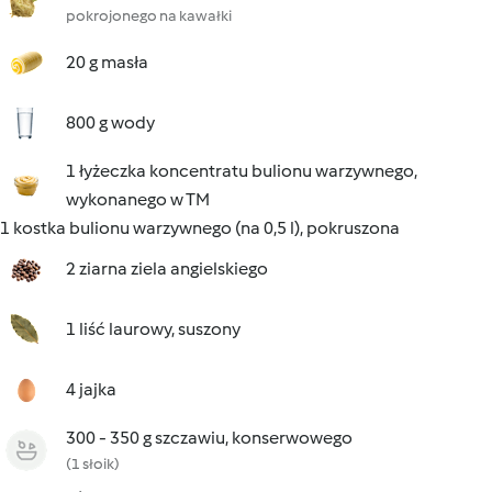
pokrojonego na kawałki
20 g masła
800 g wody
1 łyżeczka koncentratu bulionu warzywnego,
wykonanego w TM
1 kostka bulionu warzywnego (na 0,5 l), pokruszona
2 ziarna ziela angielskiego
1 liść laurowy, suszony
4 jajka
300 - 350 g szczawiu, konserwowego
(1 słoik)