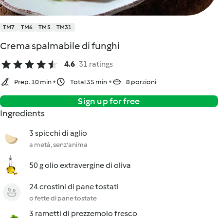
TM7
TM6
TM5
TM31
Crema spalmabile di funghi
4.6
31 ratings
Prep. 10 min
Total 35 min
8 porzioni
Sign up for free
Ingredients
3 spicchi di aglio
a metà, senz'anima
50 g olio extravergine di oliva
24 crostini di pane tostati
o fette di pane tostate
3 rametti di prezzemolo fresco