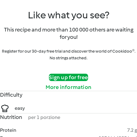
Like what you see?
This recipe and more than 100 000 others are waiting
for you!
Register for our 30-day free trial and discover the world of Cookidoo®.
No strings attached.
Sign up for free
More information
Difficulty
easy
Nutrition
per 1 porzione
Protein
7.2 g