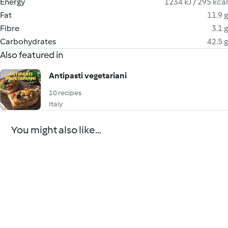
Energy
1234 kJ / 295 kcal
Fat
11.9 g
Fibre
3.1 g
Carbohydrates
42.5 g
Also featured in
Antipasti vegetariani
10 recipes
Italy
You might also like...