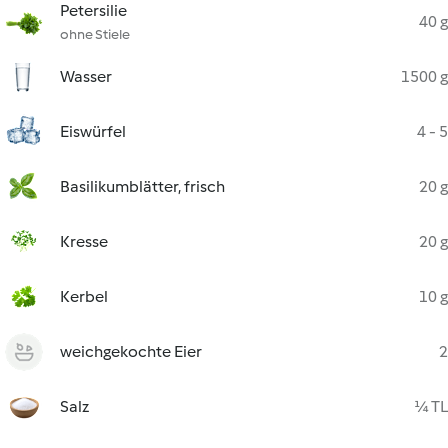
Petersilie
40 g
ohne Stiele
Wasser
1500 g
Eiswürfel
4 - 5
Basilikumblätter, frisch
20 g
Kresse
20 g
Kerbel
10 g
weichgekochte Eier
2
Salz
¼ TL