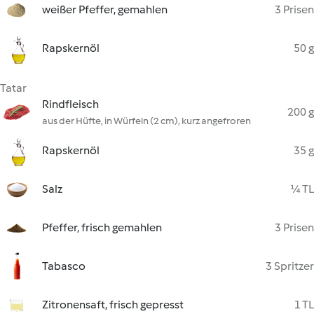
weißer Pfeffer, gemahlen
3 Prisen
Rapskernöl
50 g
Tatar
Rindfleisch
200 g
aus der Hüfte, in Würfeln (2 cm), kurz angefroren
Rapskernöl
35 g
Salz
¼ TL
Pfeffer, frisch gemahlen
3 Prisen
Tabasco
3 Spritzer
Zitronensaft, frisch gepresst
1 TL