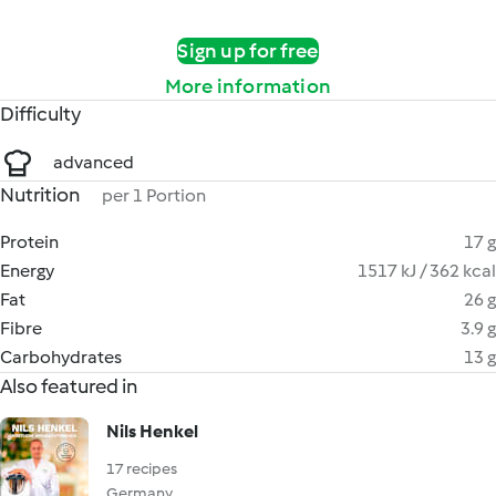
Sign up for free
More information
Difficulty
advanced
Nutrition
per 1 Portion
Protein
17 g
Energy
1517 kJ / 362 kcal
Fat
26 g
Fibre
3.9 g
Carbohydrates
13 g
Also featured in
Nils Henkel
17 recipes
Germany