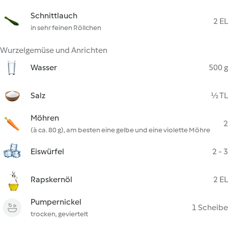
Schnittlauch
2 EL
in sehr feinen Röllchen
Wurzelgemüse und Anrichten
Wasser
500 g
Salz
½ TL
Möhren
2
(à ca. 80 g), am besten eine gelbe und eine violette Möhre
Eiswürfel
2 - 3
Rapskernöl
2 EL
Pumpernickel
1 Scheibe
trocken, geviertelt