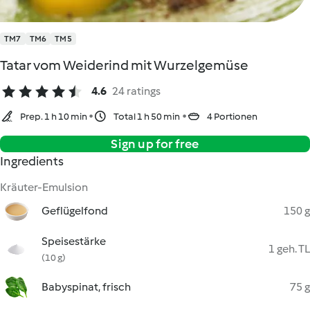
TM7
TM6
TM5
Tatar vom Weiderind mit Wurzelgemüse
4.6
24 ratings
Prep. 1 h 10 min
Total 1 h 50 min
4 Portionen
Sign up for free
Ingredients
Kräuter-Emulsion
Geflügelfond
150 g
Speisestärke
1 geh. TL
(10 g)
Babyspinat, frisch
75 g