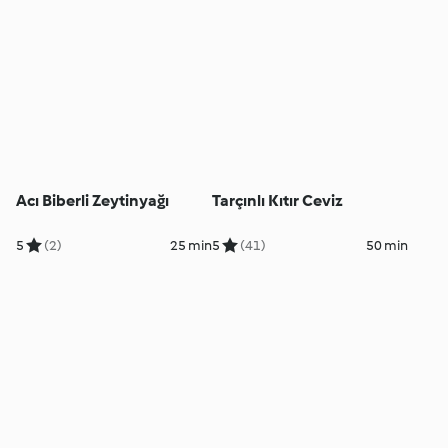
Acı Biberli Zeytinyağı
Tarçınlı Kıtır Ceviz
5
(2)
25 min
5
(41)
50 min