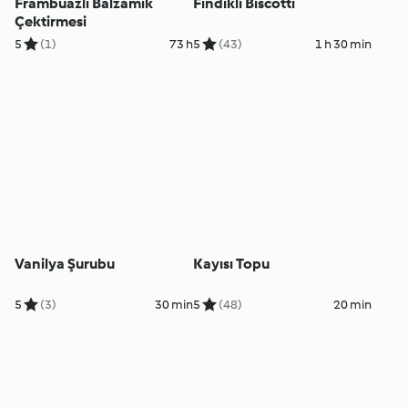
Frambuazlı Balzamik
Fındıklı Biscotti
Çektirmesi
5
(1)
73 h
5
(43)
1 h 30 min
Vanilya Şurubu
Kayısı Topu
5
(3)
30 min
5
(48)
20 min