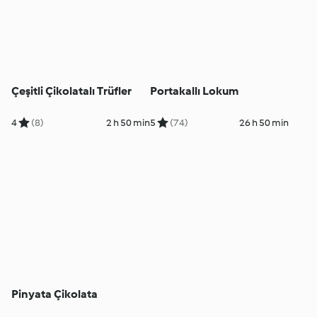
Çeşitli Çikolatalı Trüfler
Portakallı Lokum
4
(8)
2 h 50 min
5
(74)
26 h 50 min
Pinyata Çikolata