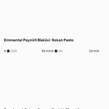
Emmental Peynirli Bisküvi
Rokalı Pesto
4
(10)
30 min
5
(4)
10 min