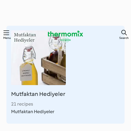
Skip
Menu
Search
to
main
content
Mutfaktan Hediyeler
21 recipes
Mutfaktan Hediyeler