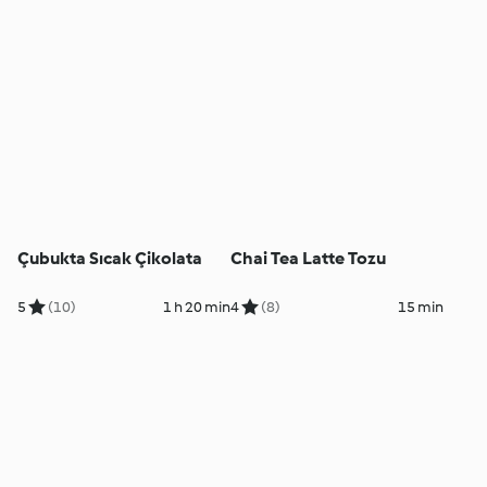
Çubukta Sıcak Çikolata
Chai Tea Latte Tozu
5
(10)
1 h 20 min
4
(8)
15 min