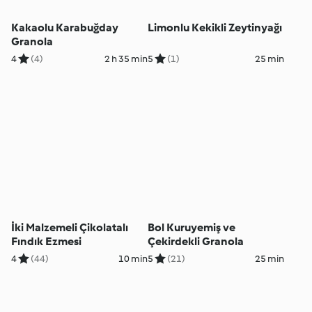
Kakaolu Karabuğday
Limonlu Kekikli Zeytinyağı
Granola
4
(4)
2 h 35 min
5
(1)
25 min
İki Malzemeli Çikolatalı
Bol Kuruyemiş ve
Fındık Ezmesi
Çekirdekli Granola
4
(44)
10 min
5
(21)
25 min