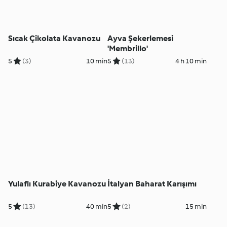
Sıcak Çikolata Kavanozu
Ayva Şekerlemesi
'Membrillo'
5
(3)
10 min
5
(13)
4 h 10 min
Yulaflı Kurabiye Kavanozu
İtalyan Baharat Karışımı
5
(13)
40 min
5
(2)
15 min