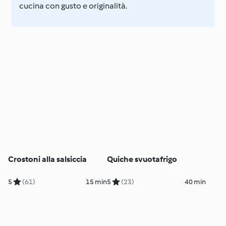
cucina con gusto e originalità.
Crostoni alla salsiccia
Quiche svuotafrigo
5
(61)
15 min
5
(23)
40 min