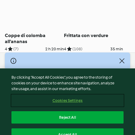
Coppe di colomba
Frittata con verdure
all'ananas
4
(7)
2 h 20 min
4
(108)
35 min
© Copyright 2026
Terms of Service
By clicking “Accept All Cookies”, you agree to the storing of
Privacy Policy
cookies on your device to enhance site navigation, analyze
site usage, and assist in our marketing efforts.
Disclaimer
Imprint
Cookies Settings
Cookies
Report Content
Reject All
Withdraw Contract
English
Accept All