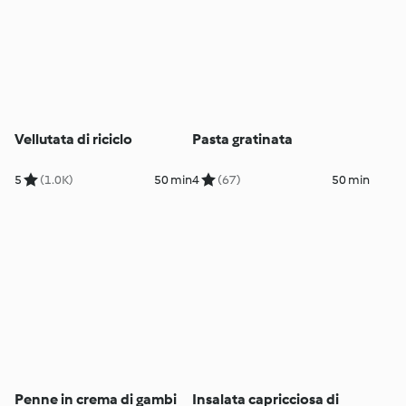
Vellutata di riciclo
Pasta gratinata
5
(1.0K)
50 min
4
(67)
50 min
Penne in crema di gambi
Insalata capricciosa di