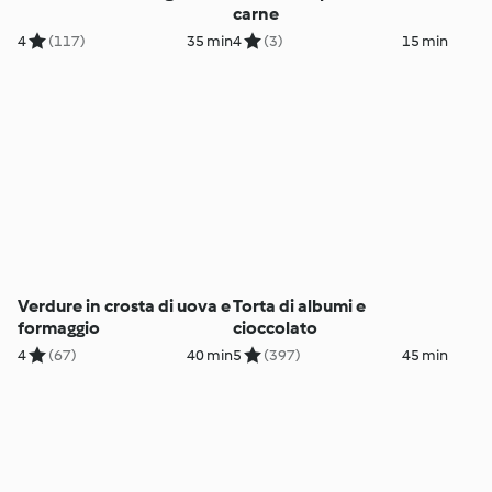
carne
4
(117)
35 min
4
(3)
15 min
Verdure in crosta di uova e
Torta di albumi e
formaggio
cioccolato
4
(67)
40 min
5
(397)
45 min