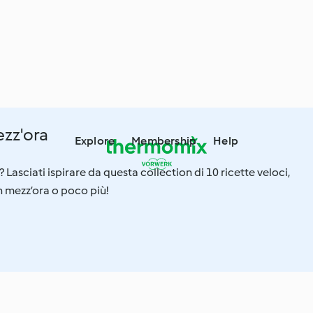
ezz'ora
Explore
Membership
Help
asciati ispirare da questa collection di 10 ricette veloci,
n mezz’ora o poco più!