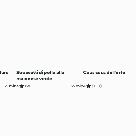
dure
Straccetti di pollo alla
Cous cous dell'orto
maionese verde
35 min
4
(9)
35 min
4
(111)