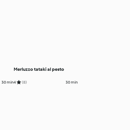
Merluzzo tataki al pesto
30 min
4
(8)
30 min