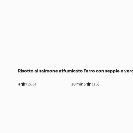
Risotto al salmone affumicato
Farro con seppie e ver
4
(266)
30 min
3
(13)