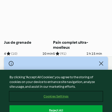
Jus de grenade
Pain complet ultra-
moelleux
4
(10)
20 min
5
(91)
2 h 15 min
© Copyright 2026
Terms of Service
By clicking “Accept All Cookies”, you agree to the storing of
Privacy Policy
cookies on your device to enhance site navigation, analyze
site usage, and assist in our marketing efforts.
Disclaimer
Imprint
Cookies Settings
Cookies
Report Content
Reject All