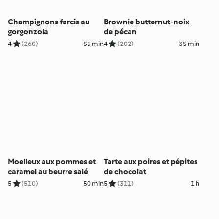
Champignons farcis au
Brownie butternut-noix
gorgonzola
de pécan
4
(260)
55 min
4
(202)
35 min
Moelleux aux pommes et
Tarte aux poires et pépites
caramel au beurre salé
de chocolat
5
(510)
50 min
5
(311)
1 h