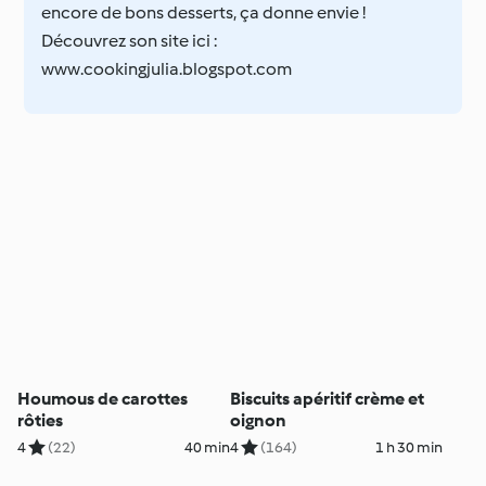
encore de bons desserts, ça donne envie !
Découvrez son site ici :
www.cookingjulia.blogspot.com
Houmous de carottes
Biscuits apéritif crème et
rôties
oignon
4
(22)
40 min
4
(164)
1 h 30 min