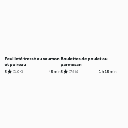
Feuilleté tressé au saumon
Boulettes de poulet au
et poireau
parmesan
5
(1.0K)
45 min
5
(766)
1 h 15 min