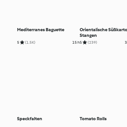
Mediterranes Baguette
Orientalische Süßkarto
Stangen
5
(1.5K)
15 h
5
(239)
3
Speckfalten
Tomato Rolls