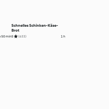
Schnelles Schinken-Käse-
Brot
h 50 min
5
(633)
1 h