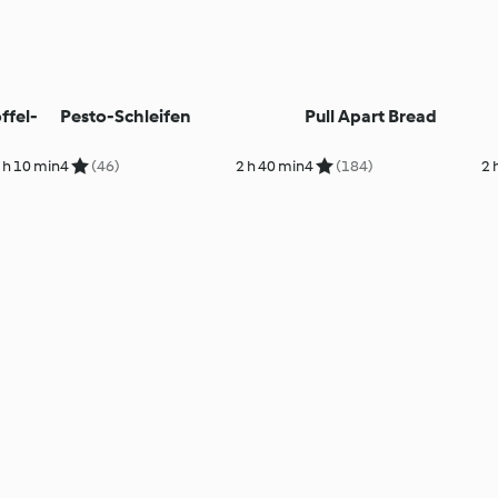
ffel-
Pesto-Schleifen
Pull Apart Bread
 h 10 min
4
(46)
2 h 40 min
4
(184)
2 