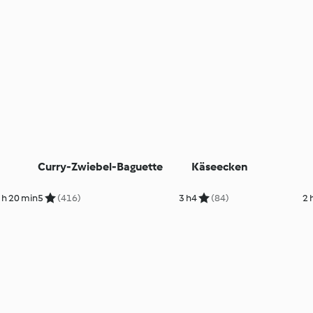
Curry-Zwiebel-Baguette
Käseecken
 h 20 min
5
(416)
3 h
4
(84)
2 