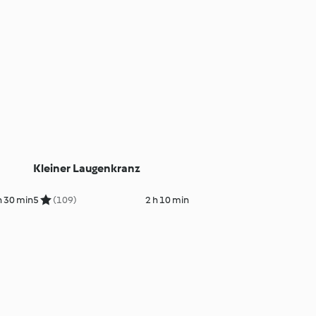
Kleiner Laugenkranz
h 30 min
5
(109)
2 h 10 min