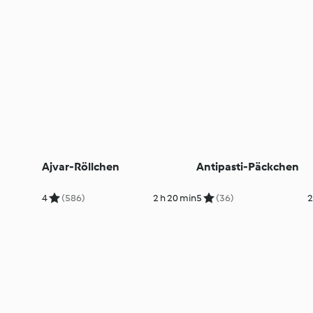
Ajvar-Röllchen
Antipasti-Päckchen
4
(586)
2 h 20 min
5
(36)
2