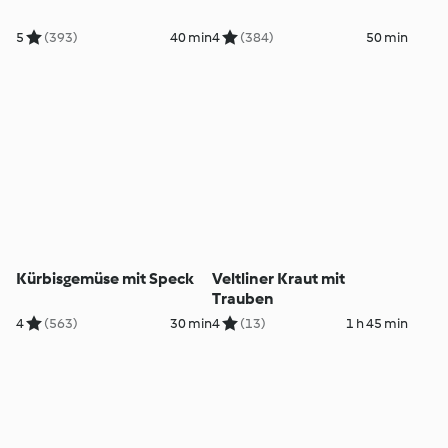
5
(393)
40 min
4
(384)
50 min
Kürbisgemüse mit Speck
Veltliner Kraut mit
Trauben
4
(563)
30 min
4
(13)
1 h 45 min