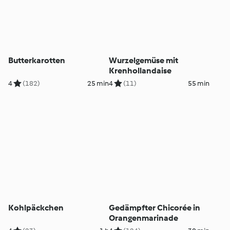
Butterkarotten
Wurzelgemüse mit
Krenhollandaise
4
(182)
25 min
4
(11)
55 min
Kohlpäckchen
Gedämpfter Chicorée in
Orangenmarinade