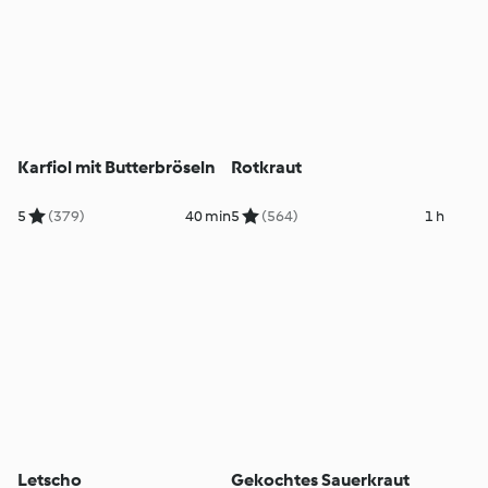
Karfiol mit Butterbröseln
Rotkraut
5
(379)
40 min
5
(564)
1 h
Letscho
Gekochtes Sauerkraut