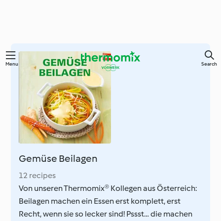
Skip
Menu
Search
to
main
content
Gemüse Beilagen
12 recipes
Von unseren Thermomix® Kollegen aus Österreich:
Beilagen machen ein Essen erst komplett, erst
Recht, wenn sie so lecker sind! Pssst… die machen