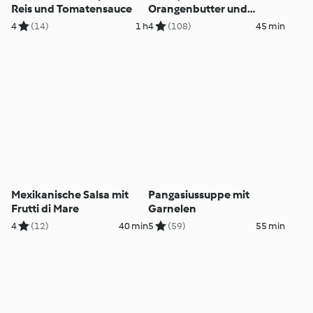
Reis und Tomatensauce
Orangenbutter und
Kartoffeln
4
(14)
1 h
4
(108)
45 min
Mexikanische Salsa mit
Pangasiussuppe mit
Frutti di Mare
Garnelen
4
(12)
40 min
5
(59)
55 min