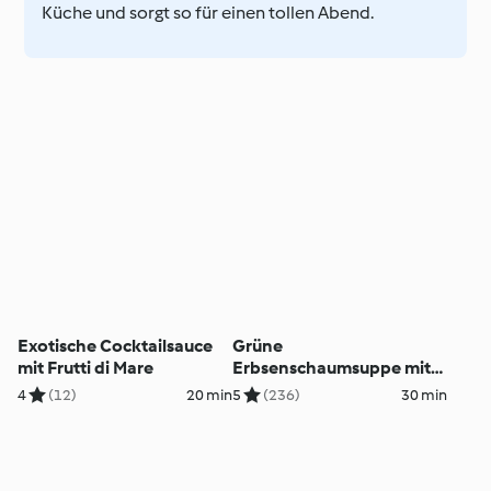
Küche und sorgt so für einen tollen Abend.
Exotische Cocktailsauce
Grüne
mit Frutti di Mare
Erbsenschaumsuppe mit
Lachswürfeln
4
(12)
20 min
5
(236)
30 min