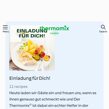
Skip
Menu
Search
to
main
content
Einladung für Dich!
11 recipes
Heute laden wir Gäste ein und freuen uns, wenn es
ihnen genauso gut schmeckt wie uns! Der
Thermomix® ist dabei ein echter Helfer in der