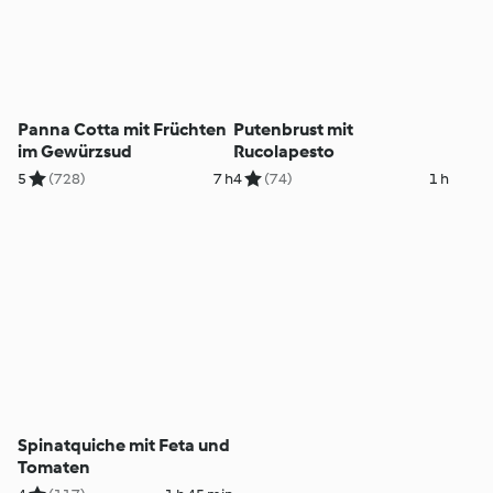
Panna Cotta mit Früchten
Putenbrust mit
im Gewürzsud
Rucolapesto
5
(728)
7 h
4
(74)
1 h
Spinatquiche mit Feta und
Tomaten