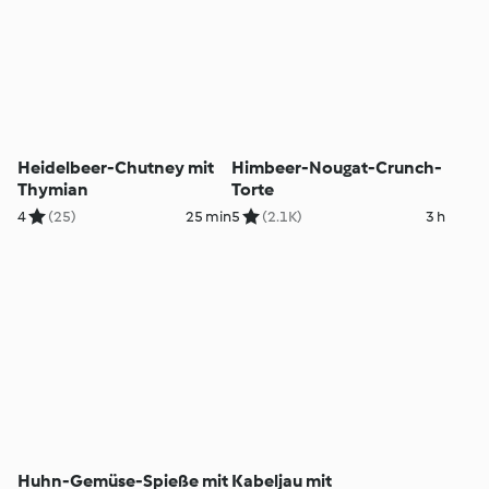
Heidelbeer-Chutney mit
Himbeer-Nougat-Crunch-
Thymian
Torte
4
(25)
25 min
5
(2.1K)
3 h
Huhn-Gemüse-Spieße mit
Kabeljau mit