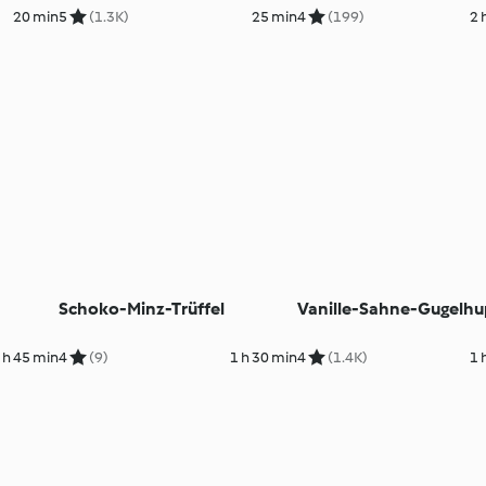
20 min
5
(1.3K)
25 min
4
(199)
2 
Schoko-Minz-Trüffel
Vanille-Sahne-Gugelhu
 h 45 min
4
(9)
1 h 30 min
4
(1.4K)
1 