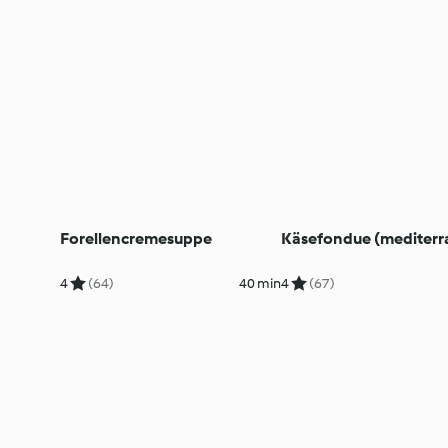
Forellencremesuppe
Käsefondue (mediterr
4
(64)
40 min
4
(67)