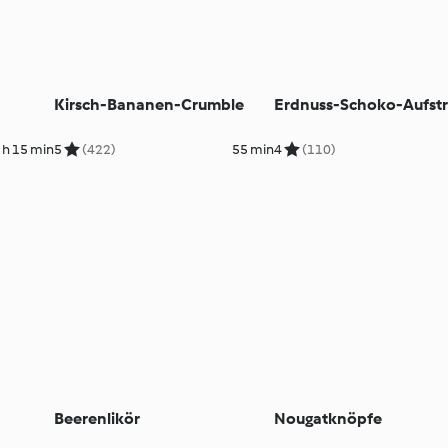
Kirsch-Bananen-Crumble
Erdnuss-Schoko-Aufstr
 h 15 min
5
(422)
55 min
4
(110)
Beerenlikör
Nougatknöpfe