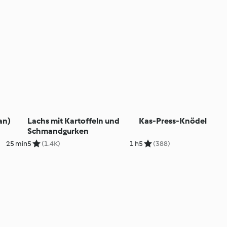
an)
Lachs mit Kartoffeln und
Kas-Press-Knödel
Schmandgurken
25 min
5
(1.4K)
1 h
5
(388)