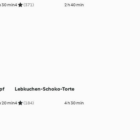
h 30 min
4
(371)
2 h 40 min
pf
Lebkuchen-Schoko-Torte
h 20 min
4
(184)
4 h 30 min