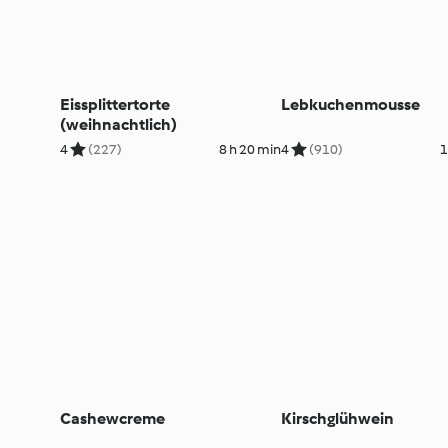
Eissplittertorte
Lebkuchenmousse
(weihnachtlich)
4
(227)
8 h 20 min
4
(910)
1
Cashewcreme
Kirschglühwein