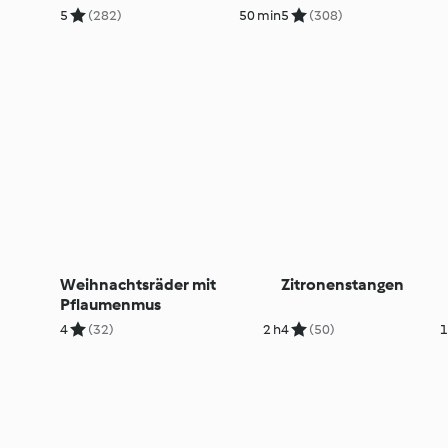
5
(282)
50 min
5
(308)
Weihnachtsräder mit
Zitronenstangen
Pflaumenmus
4
(32)
2 h
4
(50)
1