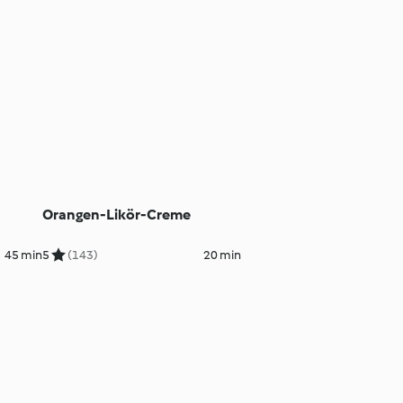
Orangen-Likör-Creme
45 min
5
(143)
20 min