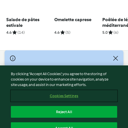
Salade de pâtes
Omelette caprese
Poêlée de l
estivale
méditerran
4.6
(14)
4.6
(5)
5.0
(6)
© Copyright 2026
Terms of Service
By clicking “Accept All Cookies”, you agree to the storing of
Privacy Policy
cookies on your device to enhance site navigation, analyze
site usage, and assist in our marketing efforts.
Disclaimer
Imprint
Cookies Settings
Cookies
Report Content
Reject All
Withdraw Contract
English