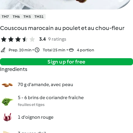
TM7
TM6
TM5
TM31
Couscous marocain au poulet et au chou-fleur
3.4
9 ratings
Prep. 20 min
Total 25 min
4 portion
Sign up for free
Ingredients
70 g d'amande, avec peau
5 - 6 brins de coriandre fraîche
feuilles et tiges
1 d'oignon rouge