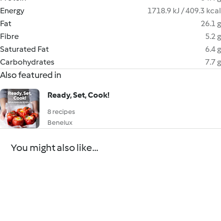
Energy
1718.9 kJ / 409.3 kcal
Fat
26.1 g
Fibre
5.2 g
Saturated Fat
6.4 g
Carbohydrates
7.7 g
Also featured in
Ready, Set, Cook!
8 recipes
Benelux
You might also like...