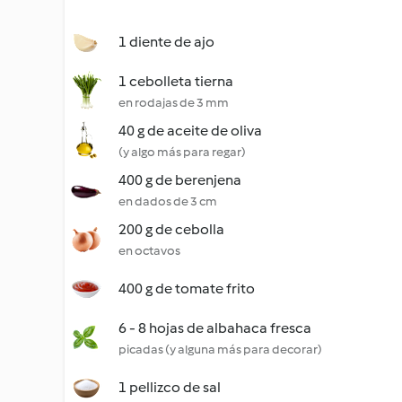
1 diente de ajo
1 cebolleta tierna
en rodajas de 3 mm
40 g de aceite de oliva
(y algo más para regar)
400 g de berenjena
en dados de 3 cm
200 g de cebolla
en octavos
400 g de tomate frito
6 - 8 hojas de albahaca fresca
picadas (y alguna más para decorar)
1 pellizco de sal