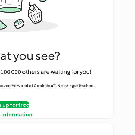
at you see?
100 000 others are waiting for you!
iscover the world of Cookidoo®. No strings attached.
n up for free
 information