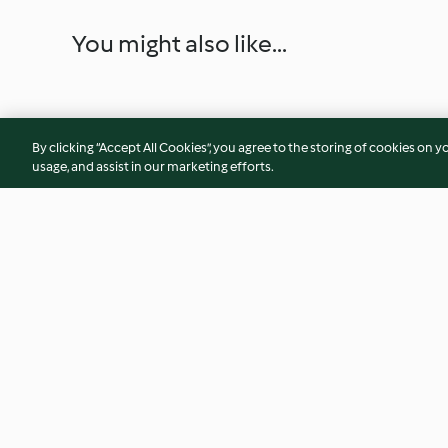
You might also like...
By clicking “Accept All Cookies”, you agree to the storing of cookies on y
usage, and assist in our marketing efforts.
Menú para dos: Crema de
Ensalada de espár
coliflor. Pollo con verduras.
pistachos y mozzar
Pera con piña y frutos rojos.
4.3
(9)
4.5
(23)