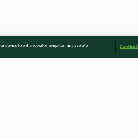
our device to enhance site navigation, analyze site
Cookies S
ragos con
Poke bol alto en proteínas
Wraps con verdu
ella
y crema de hier
3.1
(7)
4.5
(11)