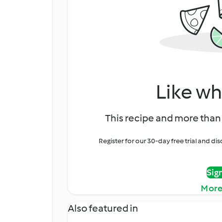
Like wh
This recipe and more than 
Register for our 30-day free trial and d
Sig
More
Also featured in