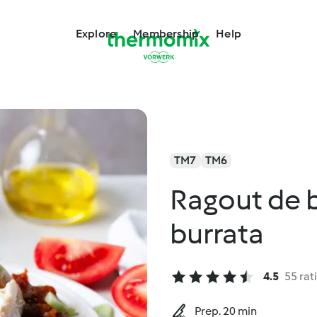
Explore
Membership
Help
TM7
TM6
Ragout de 
burrata
4.5
55 rat
Prep. 20 min