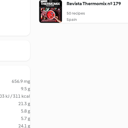
Revista Thermomix nº 179
50 recipes
Spain
656.9 mg
9.5 g
03 kJ / 311 kcal
21.3 g
5.8 g
5.7 g
24.1 g