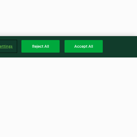
ettings
Reject All
Accept All
ras salteadas
Menú: Crema de guisantes.
bas
Salmón con brócoli y patatas
4.6
(50)