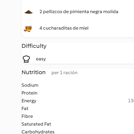
2 pellizcos de pimienta negra molida
4 cucharaditas de miel
Difficulty
easy
Nutrition
per 1 ración
Sodium
Protein
Energy
13
Fat
Fibre
Saturated Fat
Carbohydrates