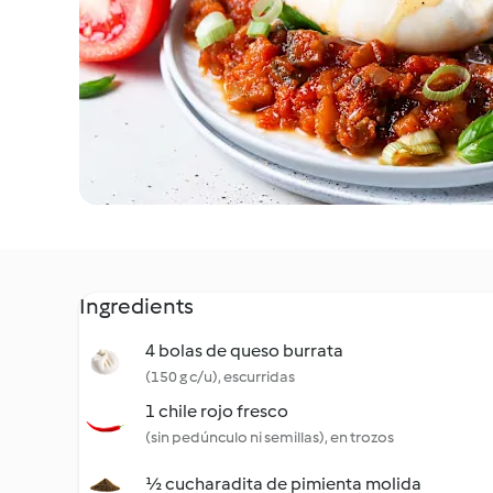
Ingredients
4 bolas de queso burrata
(150 g c/u), escurridas
1 chile rojo fresco
(sin pedúnculo ni semillas), en trozos
½ cucharadita de pimienta molida