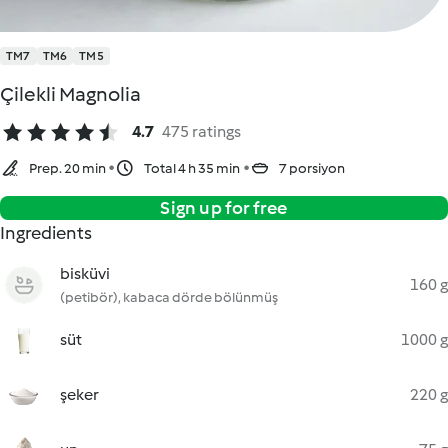
TM7
TM6
TM5
Çilekli Magnolia
4.7
475 ratings
Prep. 20 min
Total 4 h 35 min
7 porsiyon
Sign up for free
Ingredients
bisküvi
160 g
(petibör), kabaca dörde bölünmüş
süt
1000 g
şeker
220 g