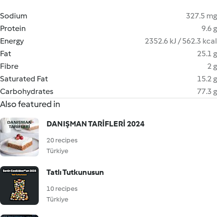
Sodium
327.5 mg
Protein
9.6 g
Energy
2352.6 kJ / 562.3 kcal
Fat
25.1 g
Fibre
2 g
Saturated Fat
15.2 g
Carbohydrates
77.3 g
Also featured in
DANIŞMAN TARİFLERİ 2024
20 recipes
Türkiye
Tatlı Tutkunusun
10 recipes
Türkiye