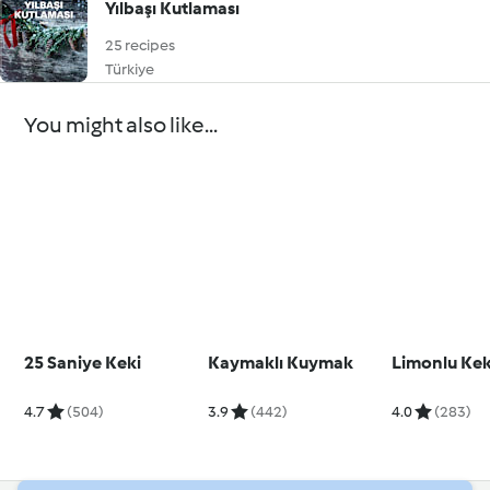
Yılbaşı Kutlaması
25 recipes
Türkiye
You might also like...
25 Saniye Keki
Kaymaklı Kuymak
Limonlu Ke
4.7
(504)
3.9
(442)
4.0
(283)