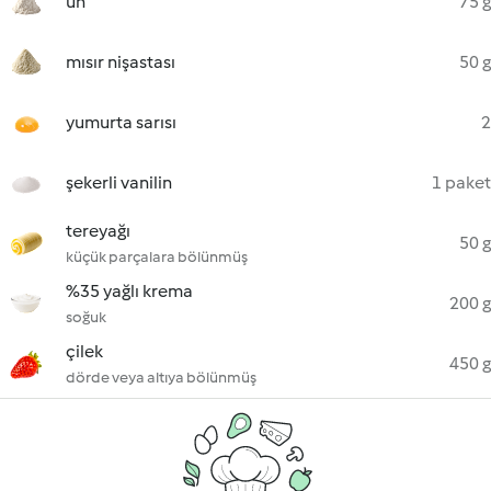
un
75 g
mısır nişastası
50 g
yumurta sarısı
2
şekerli vanilin
1 paket
tereyağı
50 g
küçük parçalara bölünmüş
%35 yağlı krema
200 g
soğuk
çilek
450 g
dörde veya altıya bölünmüş