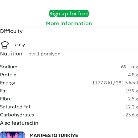
Sign up for free
More information
Difficulty
easy
Nutrition
per 1 porsiyon
Sodium
69.1 mg
Protein
4.8 g
Energy
1177.8 kJ / 281.5 kcal
Fat
19.9 g
Fibre
2.5 g
Saturated Fat
12.2 g
Carbohydrates
23.6 g
Also featured in
MANIFESTO TÜRKİYE