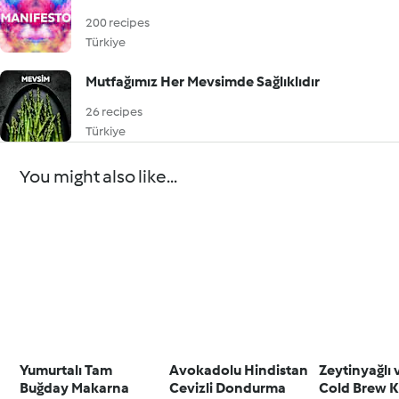
200 recipes
Türkiye
Mutfağımız Her Mevsimde Sağlıklıdır
26 recipes
Türkiye
You might also like...
Yumurtalı Tam
Avokadolu Hindistan
Zeytinyağlı 
Buğday Makarna
Cevizli Dondurma
Cold Brew 