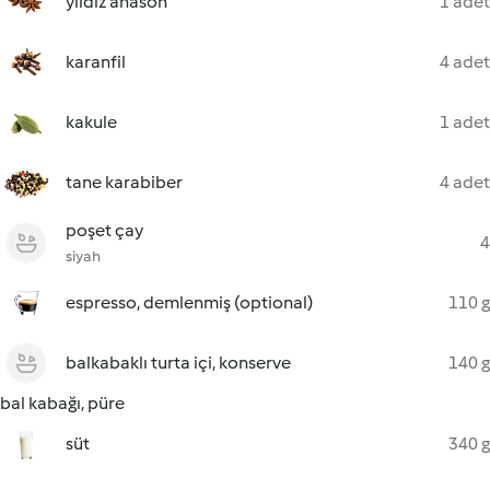
yıldız anason
1 adet
karanfil
4 adet
kakule
1 adet
tane karabiber
4 adet
poşet çay
4
siyah
espresso, demlenmiş (optional)
110 g
balkabaklı turta içi, konserve
140 g
bal kabağı, püre
süt
340 g