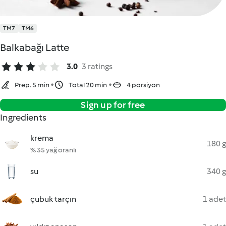
TM7
TM6
Balkabağı Latte
3.0
3 ratings
Prep. 5 min
Total 20 min
4 porsiyon
Sign up for free
Ingredients
krema
180 g
% 35 yağ oranlı
su
340 g
çubuk tarçın
1 adet