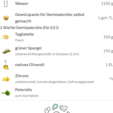
Wasser
1200 g
Gewürzpaste für Gemüsebrühe, selbst
1 geh. TL
gemacht
1 Würfel Gemüsebrühe (für 0,5 l)
Tagliatelle
300 g
frisch
grüner Spargel
250 g
unteres Drittel geschält, in Stücken (2 cm)
natives Olivenöl
1 EL
Zitrone
½
unbehandelt, Schale abgerieben, Saft ausgepresst
Petersilie
zum Garnieren