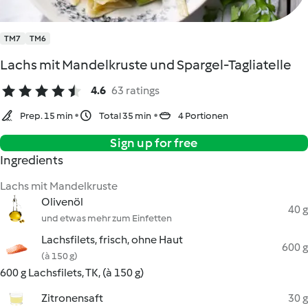
TM7
TM6
Lachs mit Mandelkruste und Spargel-Tagliatelle
4.6
63 ratings
Prep. 15 min
Total 35 min
4 Portionen
Sign up for free
Ingredients
Lachs mit Mandelkruste
Olivenöl
40 g
und etwas mehr zum Einfetten
Lachsfilets, frisch, ohne Haut
600 g
(à 150 g)
600 g Lachsfilets, TK, (à 150 g)
Zitronensaft
30 g