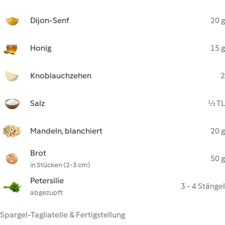
Dijon-Senf
20 g
Honig
15 g
Knoblauchzehen
2
Salz
½ TL
Mandeln, blanchiert
20 g
Brot
50 g
in Stücken (2-3 cm)
Petersilie
3 - 4 Stängel
abgezupft
Spargel-Tagliatelle & Fertigstellung