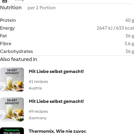
Nutrition
per 1 Portion
Protein
40 g
Energy
2647 kJ / 633 kcal
Fat
36 g
Fibre
3.6 g
Carbohydrates
36 g
Also featured in
Mit Liebe selbst gemacht!
41 recipes
Austria
Mit Liebe selbst gemacht!
49 recipes
Germany
Thermomix. Wie nie zuvor.