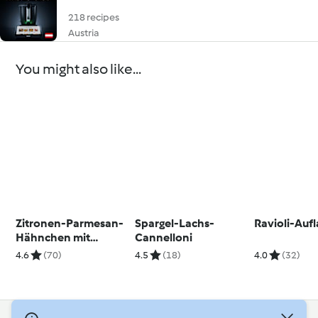
218 recipes
Austria
You might also like...
Zitronen-Parmesan-
Spargel-Lachs-
Ravioli-Aufl
Hähnchen mit
Cannelloni
Zucchininudeln
4.6
(70)
4.5
(18)
4.0
(32)