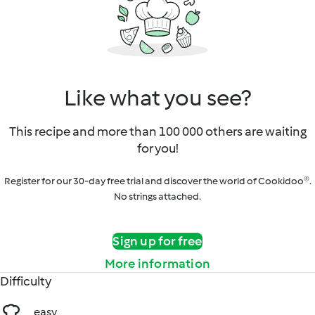
Like what you see?
This recipe and more than 100 000 others are waiting
for you!
Register for our 30-day free trial and discover the world of Cookidoo®.
No strings attached.
Sign up for free
More information
Difficulty
easy