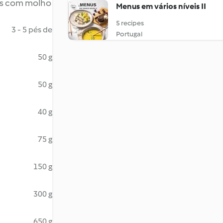
has com molho
Menus em vários níveis II
5 recipes
3 - 5 pés de
Portugal
50 g
50 g
40 g
75 g
150 g
300 g
650 g