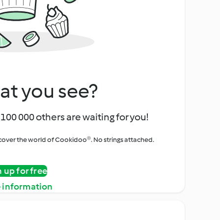
at you see?
100 000 others are waiting for you!
iscover the world of Cookidoo®. No strings attached.
n up for free
 information