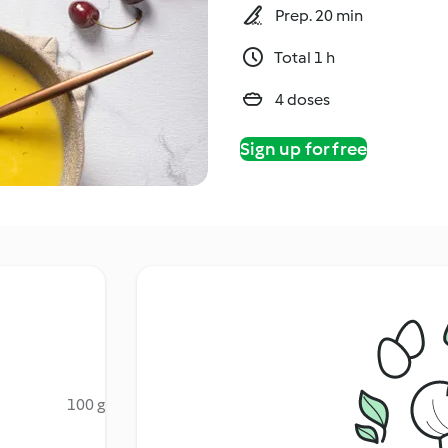
Prep. 20 min
Total 1 h
4 doses
Sign up for free
100 g