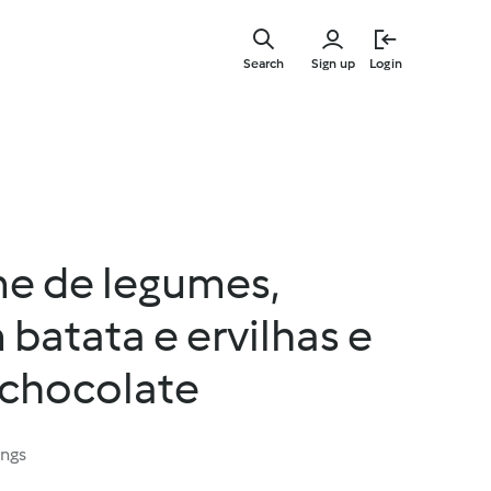
Skip
to
Search
Sign up
Login
main
content
e de legumes,
batata e ervilhas e
 chocolate
ings