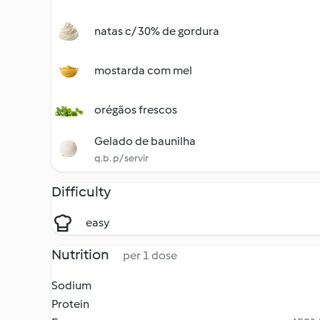
natas c/ 30% de gordura
mostarda com mel
orégãos frescos
Gelado de baunilha
q.b. p/ servir
Difficulty
easy
Nutrition
per 1 dose
Sodium
Protein