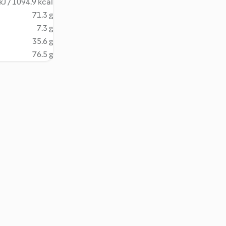
kJ / 1094.9 kcal
71.3 g
7.3 g
35.6 g
76.5 g