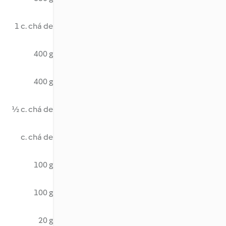
1 c. chá de
400 g
400 g
½ c. chá de
c. chá de
100 g
100 g
20 g