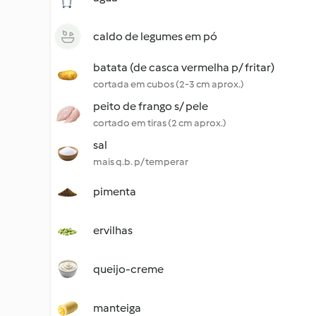
caldo de legumes em pó
batata (de casca vermelha p/ fritar)
cortada em cubos (2-3 cm aprox.)
peito de frango s/ pele
cortado em tiras (2 cm aprox.)
sal
mais q.b. p/ temperar
pimenta
ervilhas
queijo-creme
manteiga