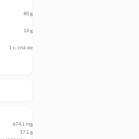
80 g
10 g
1 c. chá de
674.1 mg
37.1 g