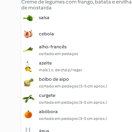
Creme de legumes com frango, batata e ervil
de mostarda
salsa
cebola
alho-francês
cortado em pedaços
azeite
mais 1 c. de chá p/ regar
bolbo de aipo
cortado em pedaços (3-5 cm aprox.)
curgete
cortada em pedaços (3-5 cm aprox.)
abóbora
cortada em pedaços (3-5 cm aprox.)
água