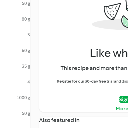
50 g
80 g
3
Like wh
60 g
35 g
This recipe and more than 
Register for our 30-day free trial and d
4
1000 g
Sig
More
50 g
Also featured in