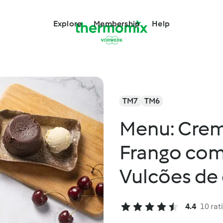
Explore
Membership
Help
TM7
TM6
Menu: Crem
Frango com 
Vulcões de
4.4
10 rat