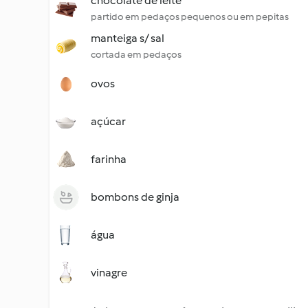
chocolate de leite
partido em pedaços pequenos ou em pepitas
manteiga s/ sal
cortada em pedaços
ovos
açúcar
farinha
bombons de ginja
água
vinagre