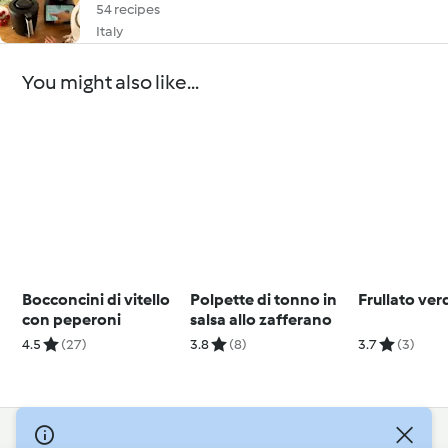
54 recipes
Italy
You might also like...
Bocconcini di vitello
Polpette di tonno in
Frullato ver
con peperoni
salsa allo zafferano
4.5
(27)
3.8
(8)
3.7
(3)
© Copyright 2026