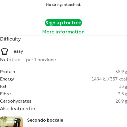
No strings attached.
Sign up for free
More information
Difficulty
easy
Nutrition
per 1 porzione
Protein
35.9 g
Energy
1494 kJ / 357 kcal
Fat
15 g
Fibre
2.5 g
Carbohydrates
20.9 g
Also featured in
Secondo boccale