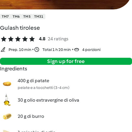
TM7
TM6
TM5
TM31
Gulash tirolese
4.8
24 ratings
Prep. 10 min
Total 1 h 20 min
4 porzioni
Sign up for free
Ingredients
400 g di patate
pelate e a tocchetti (3-4 cm)
30 g olio extravergine di oliva
20 g di burro