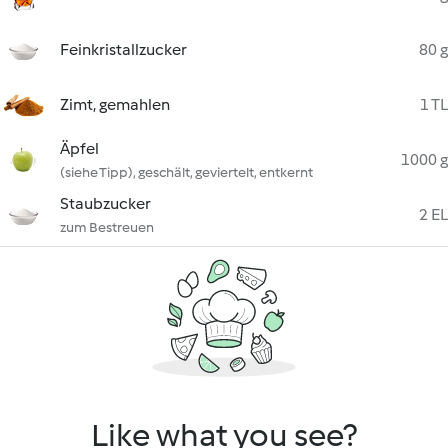
Feinkristallzucker
80 g
Zimt, gemahlen
1 TL
Äpfel
1000 g
(siehe Tipp), geschält, geviertelt, entkernt
Staubzucker
2 EL
zum Bestreuen
Like what you see?