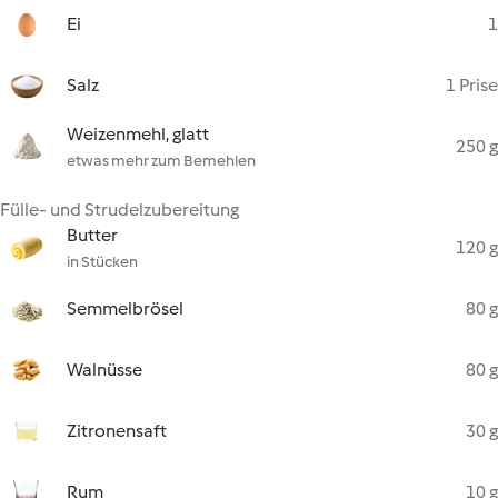
Ei
1
Salz
1 Prise
Weizenmehl, glatt
250 g
etwas mehr zum Bemehlen
Fülle- und Strudelzubereitung
Butter
120 g
in Stücken
Semmelbrösel
80 g
Walnüsse
80 g
Zitronensaft
30 g
Rum
10 g