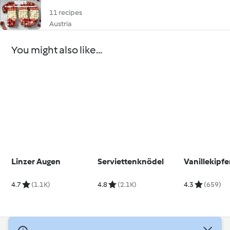
11 recipes
Austria
You might also like...
Linzer Augen
Serviettenknödel
Vanillekipfe
4.7
(1.1K)
4.8
(2.1K)
4.3
(659)