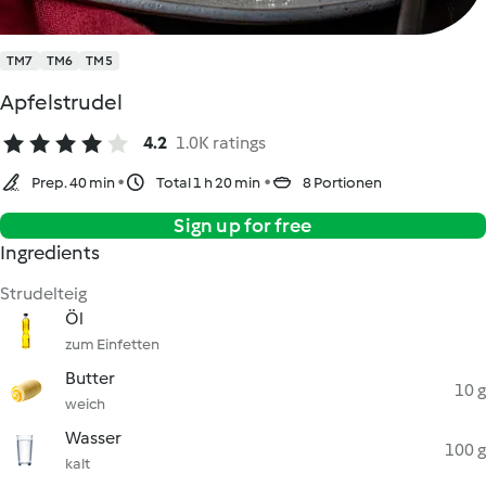
TM7
TM6
TM5
Apfelstrudel
4.2
1.0K ratings
Prep. 40 min
Total 1 h 20 min
8 Portionen
Sign up for free
Ingredients
Strudelteig
Öl
zum Einfetten
Butter
10 g
weich
Wasser
100 g
kalt